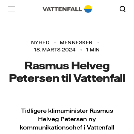
Skift til indhold
Gå til hovednavigation
Gå til sidefod
Gå til hovednavigation
NYHED
MENNESKER
18. MARTS 2024
1 MIN
Rasmus Helveg
Petersen til Vattenfall
Tidligere klimaminister Rasmus
Helveg Petersen ny
kommunikationschef i Vattenfall