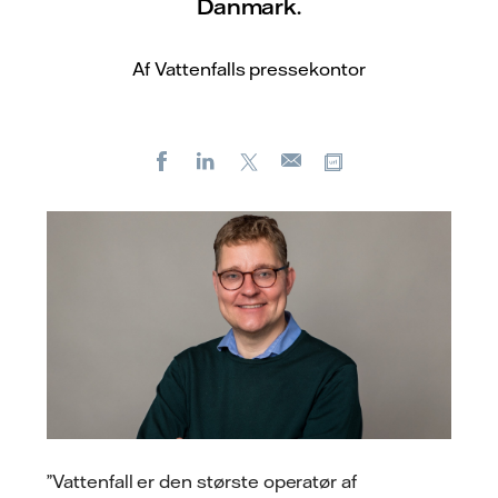
Danmark.
Af Vattenfalls pressekontor
Facebook
LinkedIn
X
Kopier URL
E-
mail
”Vattenfall er den største operatør af