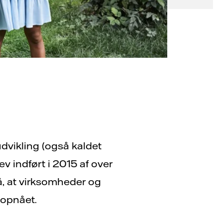
udvikling (også kaldet
v indført i 2015 af over
på, at virksomheder og
e opnået.