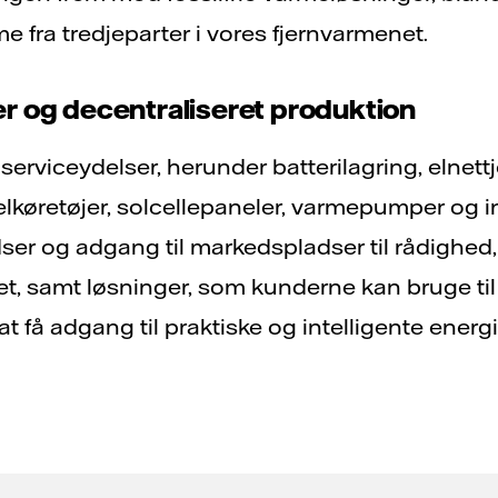
e fra tredjeparter i vores fjernvarmenet.
r og decentraliseret produktion
iserviceydelser, herunder batterilagring, elnett
elkøretøjer, solcellepaneler, varmepumper og in
dser og adgang til markedspladser til rådighed
et, samt løsninger, som kunderne kan bruge til
t få adgang til praktiske og intelligente energ