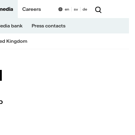
media
Careers
en
sv
de
edia bank
Press contacts
ted Kingdom
l
b