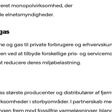
guleret monopolvirksomhed, der
le elnetsmyndigheder.
 gas
me og gas til private forbrugere og erhvervskun
 ved at tilbyde forskellige pris- og servicemo
t reducere deres miljøbelastning.
as største producenter og distributører af fjer
rksomheder i storbyområder. I partnerskab me
llingen frem mod fossilfrie varmeløsninger, blan