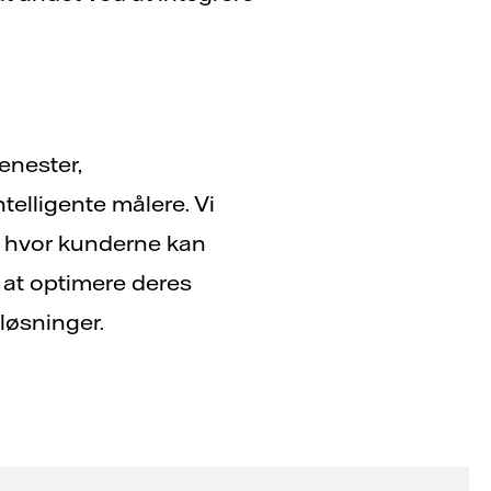
jenester,
telligente målere. Vi
, hvor kunderne kan
 at optimere deres
iløsninger.