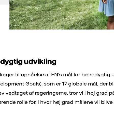
dygtig udvikling
idrager til opnåelse af FN's mål for bæredygtig 
lopment Goals), som er 17 globale mål, der ble
v vedtaget af regeringerne, tror vi i høj grad 
ørende rolle for, i hvor høj grad målene vil bliv