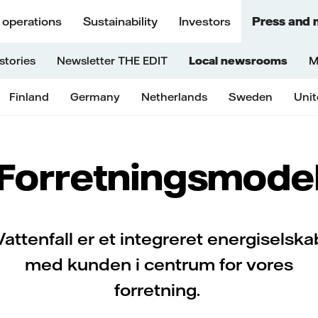
 operations
Sustainability
Investors
Press and 
stories
Newsletter THE EDIT
Local newsrooms
M
Finland
Germany
Netherlands
Sweden
Uni
Forretningsmode
Vattenfall er et integreret energiselska
med kunden i centrum for vores
forretning.