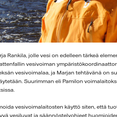
a Rankila, jolle vesi on edelleen tärkeä elemen
ttenfallin vesivoiman ympäristökoordinaattorin
sän vesivoimalaa, ja Marjan tehtävänä on suu
äytetään. Suurimman eli Pamilon voimalaitokse
sissa.
moida vesivoimalaitosten käyttö siten, että tuo
ä vesiluvat ja säännöstelyohjeet huomioiden, 