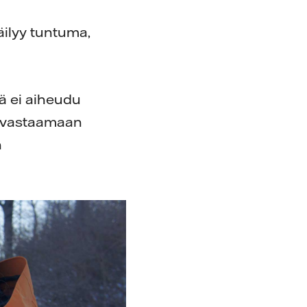
äilyy tuntuma,
ä ei aiheudu
ti vastaamaan
n