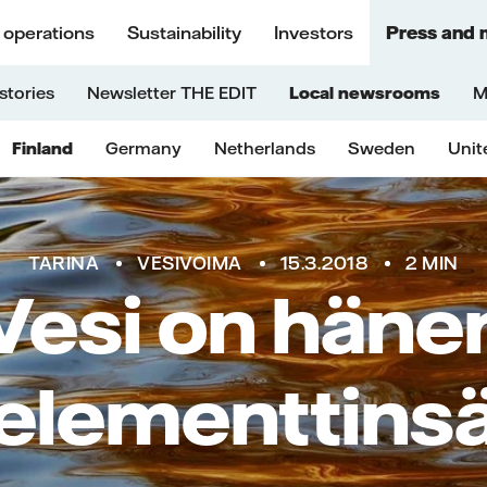
 operations
Sustainability
Investors
Press and 
stories
Newsletter THE EDIT
Local newsrooms
M
Finland
Germany
Netherlands
Sweden
Unit
TARINA
VESIVOIMA
15.3.2018
2 MIN
Vesi on häne
elementtins