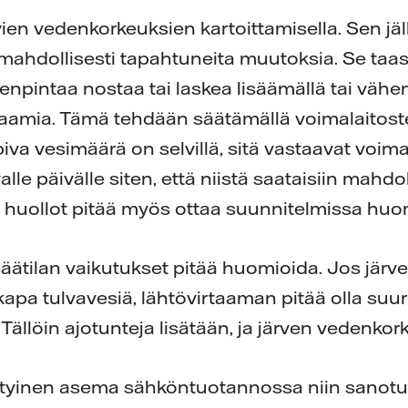
ien vedenkorkeuksien kartoittamisella. Sen jäl
 mahdollisesti tapahtuneita muutoksia. Se taas
denpintaa nostaa tai laskea lisäämällä tai vähe
taamia. Tämä tehdään säätämällä voimalaitoste
iva vesimäärä on selvillä, sitä vastaavat voim
alle päivälle siten, että niistä saataisiin mah
t huollot pitää myös ottaa suunnitelmissa hu
äätilan vaikutukset pitää huomioida. Jos järv
kapa tulvavesiä, lähtövirtaaman pitää olla suu
Tällöin ajotunteja lisätään, ja järven vedenkor
rityinen asema sähköntuotannossa niin sanot