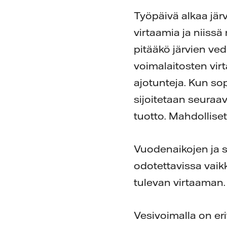
Työpäivä alkaa järv
virtaamia ja niissä
pitääkö järvien ve
voimalaitosten vir
ajotunteja. Kun sop
sijoitetaan seuraav
tuotto. Mahdollise
Vuodenaikojen ja s
odotettavissa vaik
tulevan virtaaman. 
Vesivoimalla on e