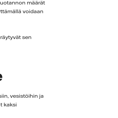
ntuotannon määrät
yttämällä voidaan
äräytyvät sen
e
in, vesistöihin ja
at kaksi