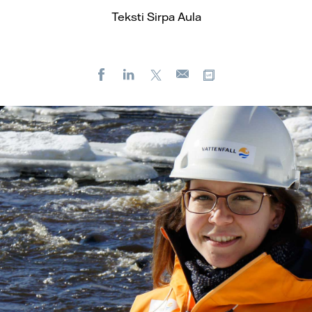
Teksti Sirpa Aula
Facebook
LinkedIn
X
Kopioi url-osoit
Sähköposti