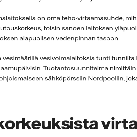
malaitoksella on oma teho-virtaamasuhde, mih
putouskorkeus, toisin sanoen laitoksen yläpu
itoksen alapuolisen vedenpinnan tasoon.
 ja vesimäärillä vesivoimalaitoksia tunti tunnilta
 aamupäivisin. Tuotantosuunnitelma nimittäin
ohjoismaiseen sähköpörssiin Nordpooliin, jok
orkeuksista virt