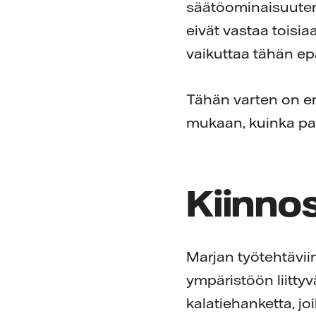
säätöominaisuuten
eivät vastaa toisi
vaikuttaa tähän ep
Tähän varten on eri
mukaan, kuinka pa
Kiinno
Marjan työtehtäviin
ympäristöön liittyvä
kalatiehanketta, joi