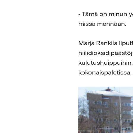
- Tämä on minun yd
missä mennään.
Marja Rankila lipu
hiilidioksidipäästö
kulutushuippuihin.
kokonaispaletissa.