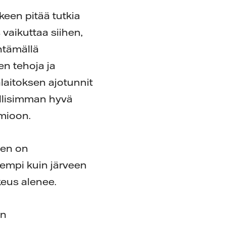
keen pitää tutkia
 vaikuttaa siihen,
ntämällä
n tehoja ja
alaitoksen ajotunnit
dollisimman hyvä
omioon.
een on
rempi kuin järveen
keus alenee.
un