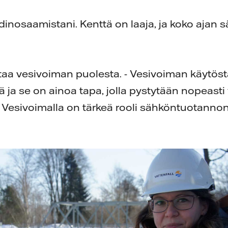
inosaamistani. Kenttä on laaja, ja koko ajan s
ttaa vesivoiman puolesta. - Vesivoiman käytöst
jä ja se on ainoa tapa, jolla pystytään nopeas
 Vesivoimalla on tärkeä rooli sähköntuotanno