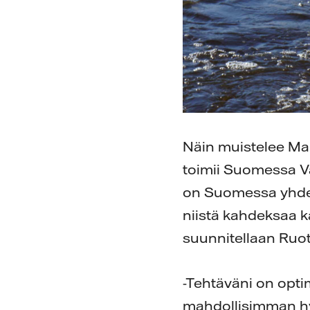
Näin muistelee Marj
toimii Suomessa Va
on Suomessa yhdek
niistä kahdeksaa k
suunnitellaan Ruot
-Tehtäväni on opti
mahdollisimman hyv