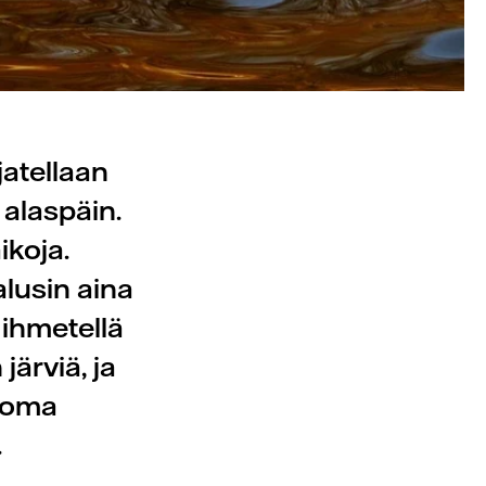
jatellaan
 alaspäin.
ikoja.
lusin aina
 ihmetellä
järviä, ja
n oma
.