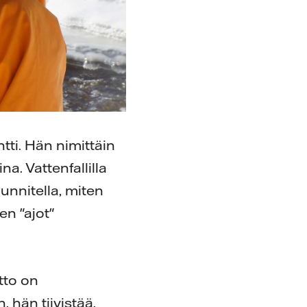
tti. Hän nimittäin
a. Vattenfallilla
nnitella, miten
n "ajot"
tto on
hän tiivistää.