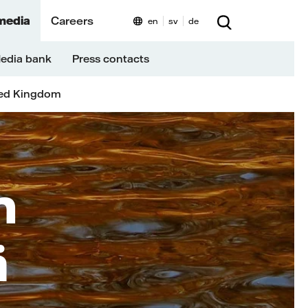
media
Careers
en
sv
de
edia bank
Press contacts
ed Kingdom
n
ä