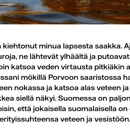
n kiehtonut minua lapsesta saakka. A
roja, ne lähtevät ylhäältä ja putoavat
in katsoa veden virtausta pitkiäkin a
sani mökillä Porvoon saaristossa ha
een nokassa ja katsoa alas veteen ja
kea siellä näkyi. Suomessa on paljon 
isin, että jokaisella suomalaisella o
erityissuhteensa veteen ja vesistöön