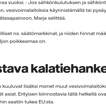
sa vuoksi. - Jos sähkönkulutuksen ja sähkö
aan, vesivoimalaitoksia käynnistämällä tai pysä
ätasapainoon, Marja selittää.
lliset ns. säätömarkkinat, ja niiden hinnat mä
ljon poikkeamaa on.
stava kalatiehank
 kuuluvat lisäksi monet muut vesivoimalaitoksi
t asiat. Erityisen kiinnostavia tällä hetkellä ov
hin saatiin tukea EU:sta.