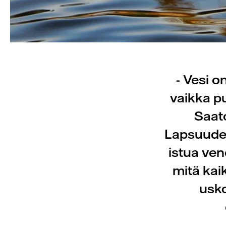
- Vesi o
vaikka pu
Saato
Lapsuudes
istua ven
mitä kaik
usko