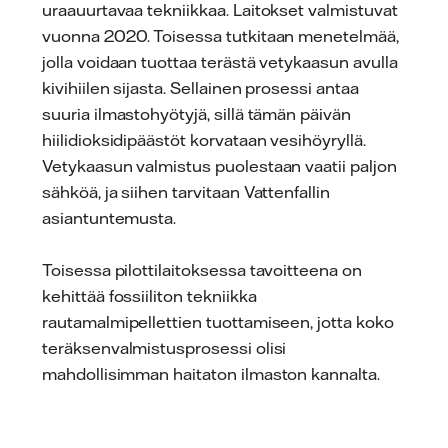
uraauurtavaa tekniikkaa. Laitokset valmistuvat
vuonna 2020. Toisessa tutkitaan menetelmää,
jolla voidaan tuottaa terästä vetykaasun avulla
kivihiilen sijasta. Sellainen prosessi antaa
suuria ilmastohyötyjä, sillä tämän päivän
hiilidioksidipäästöt korvataan vesihöyryllä.
Vetykaasun valmistus puolestaan vaatii paljon
sähköä, ja siihen tarvitaan Vattenfallin
asiantuntemusta.
Toisessa pilottilaitoksessa tavoitteena on
kehittää fossiiliton tekniikka
rautamalmipellettien tuottamiseen, jotta koko
teräksenvalmistusprosessi olisi
mahdollisimman haitaton ilmaston kannalta.