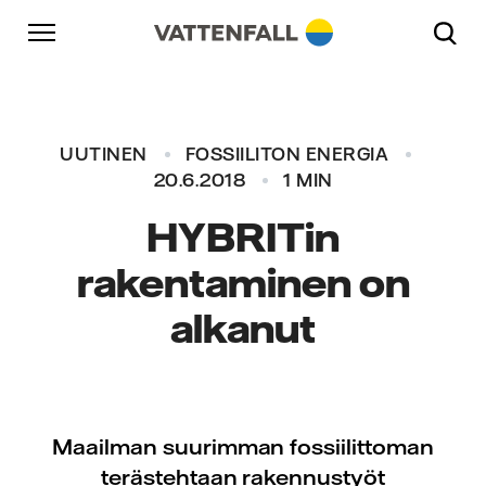
Skip to content
Päänavigaatioon
Siirry alatunnisteeseen
Päänavigaatioon
UUTINEN
FOSSIILITON ENERGIA
20.6.2018
1 MIN
HYBRITin
rakentaminen on
alkanut
Maailman suurimman fossiilittoman
terästehtaan rakennustyöt