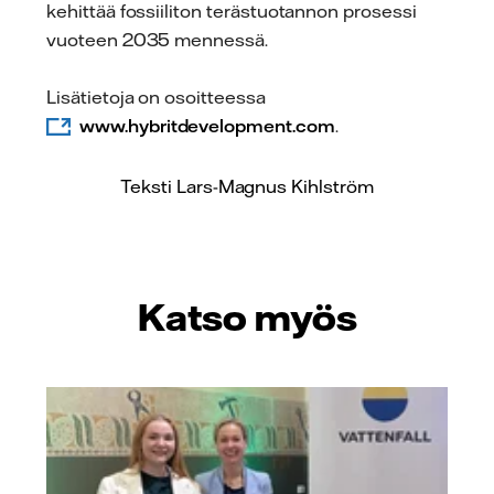
kehittää fossiiliton terästuotannon prosessi
vuoteen 2035 mennessä.
Lisätietoja on osoitteessa
www.hybritdevelopment.com
.
Teksti Lars-Magnus Kihlström
Katso myös