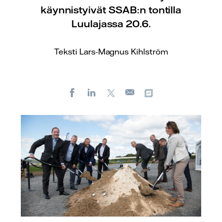
käynnistyivät SSAB:n tontilla
Luulajassa 20.6.
Teksti Lars-Magnus Kihlström
Facebook
LinkedIn
X
Kopioi url-osoite
Sähköposti