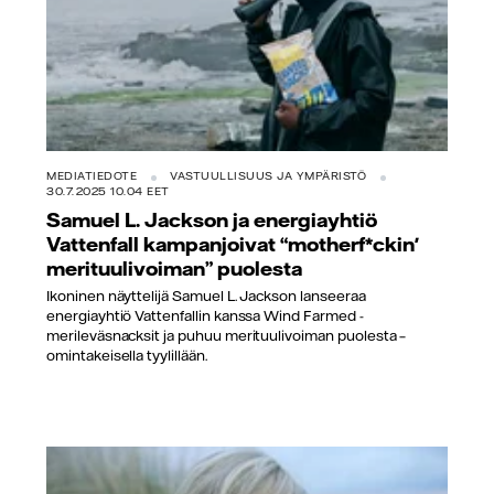
MEDIATIEDOTE
VASTUULLISUUS JA YMPÄRISTÖ
30.7.2025 10.04 EET
Samuel L. Jackson ja energiayhtiö
Vattenfall kampanjoivat “motherf*ckin'
merituulivoiman” puolesta
Ikoninen näyttelijä Samuel L. Jackson lanseeraa
energiayhtiö Vattenfallin kanssa Wind Farmed -
merileväsnacksit ja puhuu merituulivoiman puolesta –
omintakeisella tyylillään.