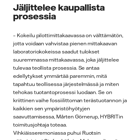
Jäljittelee kaupallista
prosessia
– Kokeilu pilottimittakaavassa on välttämätön,
jotta voidaan vahvistaa pienen mittakaavan
laboratoriokokeissa saadut tulokset
suuremmassa mittakaavassa, joka jäljittelee
tulevaa teollista prosessia. Se antaa
edellytykset ymmärtää paremmin, mitä
tapahtuu teollisessa järjestelmässä ja miten
tehokas tuotantoprosessi luodaan. Se on
kriittinen vaihe fossiilittoman terästuotannon ja
kaikkien sen ympäristöhyötyjen
saavuttamisessa, Mårten Görnerup, HYBRITin
toimitusjohtaja toteaa.
Vihkiäisseremoniassa puhui Ruotsin