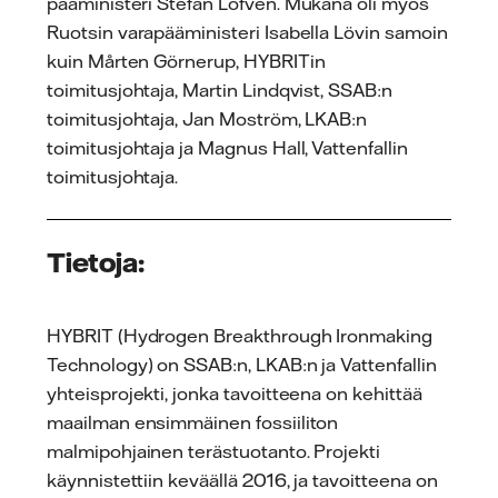
pääministeri Stefan Löfvén. Mukana oli myös
Ruotsin varapääministeri Isabella Lövin samoin
kuin Mårten Görnerup, HYBRITin
toimitusjohtaja, Martin Lindqvist, SSAB:n
toimitusjohtaja, Jan Moström, LKAB:n
toimitusjohtaja ja Magnus Hall, Vattenfallin
toimitusjohtaja.
Tietoja:
HYBRIT (Hydrogen Breakthrough Ironmaking
Technology) on SSAB:n, LKAB:n ja Vattenfallin
yhteisprojekti, jonka tavoitteena on kehittää
maailman ensimmäinen fossiiliton
malmipohjainen terästuotanto. Projekti
käynnistettiin keväällä 2016, ja tavoitteena on