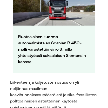
Ruotsalaisen kuorma-
autonvalmistajan Scanian R 450 -
malli varustettiin virroittimilla
yhteistyössä saksalaisen Siemensin
kanssa.
Liikenteen ja kuljetusten osuus on yli
neljännes maailman
kasvihuonekaasupäästöistä ja siksi fossiilisten
polttoaineiden asteittainen käytöstä
poistaminen on välttämätöntä.