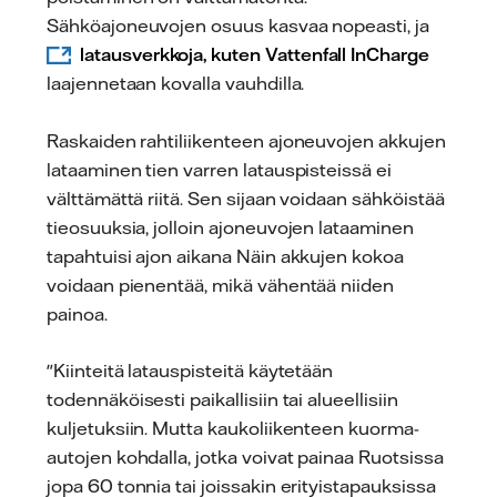
Sähköajoneuvojen osuus kasvaa nopeasti, ja
latausverkkoja, kuten Vattenfall InCharge
laajennetaan kovalla vauhdilla.
Raskaiden rahtiliikenteen ajoneuvojen akkujen
lataaminen tien varren latauspisteissä ei
välttämättä riitä. Sen sijaan voidaan sähköistää
tieosuuksia, jolloin ajoneuvojen lataaminen
tapahtuisi ajon aikana Näin akkujen kokoa
voidaan pienentää, mikä vähentää niiden
painoa.
"Kiinteitä latauspisteitä käytetään
todennäköisesti paikallisiin tai alueellisiin
kuljetuksiin. Mutta kaukoliikenteen kuorma-
autojen kohdalla, jotka voivat painaa Ruotsissa
jopa 60 tonnia tai joissakin erityistapauksissa