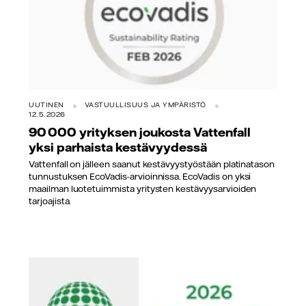
UUTINEN
VASTUULLISUUS JA YMPÄRISTÖ
12.5.2026
90 000 yrityksen joukosta Vattenfall
yksi parhaista kestävyydessä
Vattenfall on jälleen saanut kestävyystyöstään platinatason
tunnustuksen EcoVadis-arvioinnissa. EcoVadis on yksi
maailman luotetuimmista yritysten kestävyysarvioiden
tarjoajista.