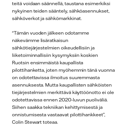
teitä voidaan säännellä, taustana esimerkiksi
nykyinen teiden sääntely, sähköasennukset,
sähköverkot ja sähkömarkkinat.
"Tämän vuoden jälkeen odotamme
näkevämme lisäratkaisun
sähkötiejärjestelmien oikeudellisiin ja
liiketoiminnallisiin kysymyksiin koskien
Ruotsin ensimmäistä kaupallista
pilottihanketta, joten myöhemmin tänä vuonna
on odotettavissa ilmoitus suuremmasta
asennuksesta. Mutta kaupallisten sähköisten
tiejärjestelmien merkittävä käyttöönotto ei ole
odotettavissa ennen 2020-luvun puoliväliä.
Siihen saakka tekniikan kehittymisestä ja
onnistumisesta vastaavat pilottihankkeet”,
Colin Stewart toteaa.