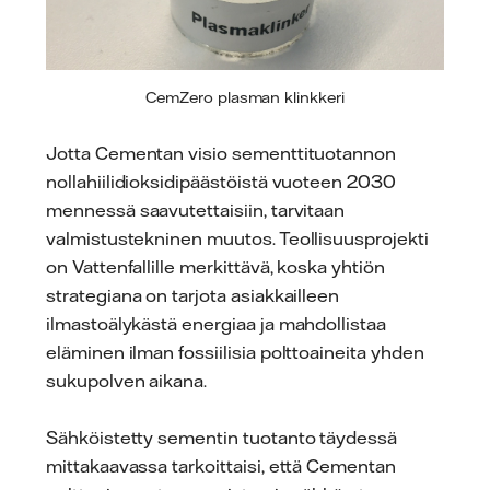
CemZero plasman klinkkeri
Jotta Cementan visio sementtituotannon
nollahiilidioksidipäästöistä vuoteen 2030
mennessä saavutettaisiin, tarvitaan
valmistustekninen muutos. Teollisuusprojekti
on Vattenfallille merkittävä, koska yhtiön
strategiana on tarjota asiakkailleen
ilmastoälykästä energiaa ja mahdollistaa
eläminen ilman fossiilisia polttoaineita yhden
sukupolven aikana.
Sähköistetty sementin tuotanto täydessä
mittakaavassa tarkoittaisi, että Cementan