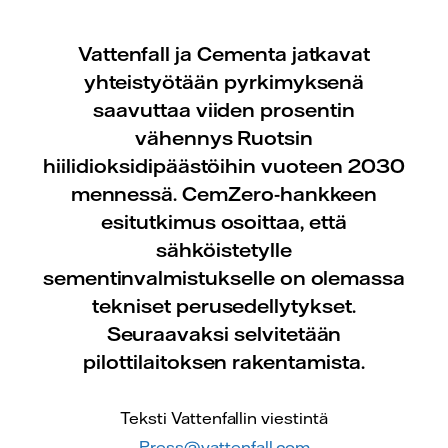
Vattenfall ja Cementa jatkavat
yhteistyötään pyrkimyksenä
saavuttaa viiden prosentin
vähennys Ruotsin
hiilidioksidipäästöihin vuoteen 2030
mennessä. CemZero-hankkeen
esitutkimus osoittaa, että
sähköistetylle
sementinvalmistukselle on olemassa
tekniset perusedellytykset.
Seuraavaksi selvitetään
pilottilaitoksen rakentamista.
Teksti Vattenfallin viestintä
Press@vattenfall.com