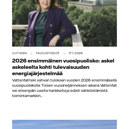
UUTINEN
TALOUSTIEDOT
17.7.2026
2026 ensimmäinen vuosipuolisko: askel
askeleelta kohti tulevaisuuden
energiajärjestelmää
Vattenfall teki vahvan tuloksen vuoden 2026 ensimmäisellä
vuosipuoliskolla. Toisen vuosineljänneksen aikana Vattenfall
vei eteenpäin useita hankkeita ja edisti sähköistämistä
toimintamarkkin...