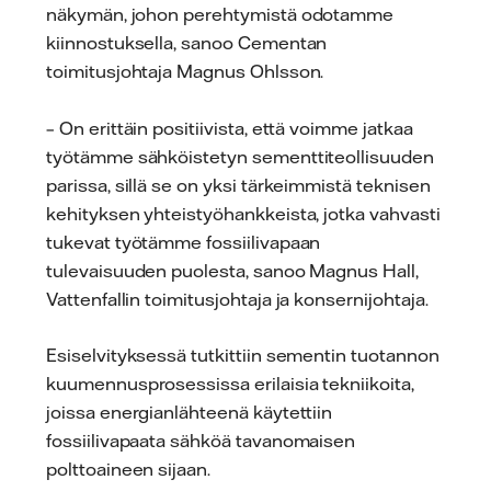
näkymän, johon perehtymistä odotamme
kiinnostuksella, sanoo Cementan
toimitusjohtaja Magnus Ohlsson.
– On erittäin positiivista, että voimme jatkaa
työtämme sähköistetyn sementtiteollisuuden
parissa, sillä se on yksi tärkeimmistä teknisen
kehityksen yhteistyöhankkeista, jotka vahvasti
tukevat työtämme fossiilivapaan
tulevaisuuden puolesta, sanoo Magnus Hall,
Vattenfallin toimitusjohtaja ja konsernijohtaja.
Esiselvityksessä tutkittiin sementin tuotannon
kuumennusprosessissa erilaisia tekniikoita,
joissa energianlähteenä käytettiin
fossiilivapaata sähköä tavanomaisen
polttoaineen sijaan.