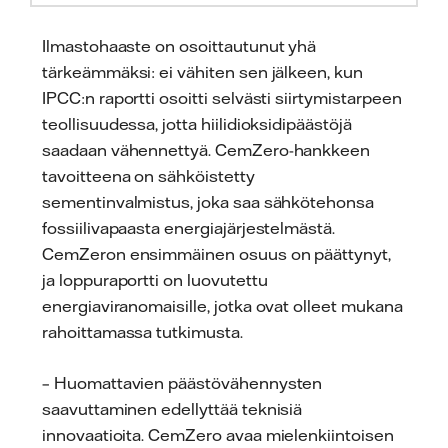
Ilmastohaaste on osoittautunut yhä
tärkeämmäksi: ei vähiten sen jälkeen, kun
IPCC:n raportti osoitti selvästi siirtymistarpeen
teollisuudessa, jotta hiilidioksidipäästöjä
saadaan vähennettyä. CemZero-hankkeen
tavoitteena on sähköistetty
sementinvalmistus, joka saa sähkötehonsa
fossiilivapaasta energiajärjestelmästä.
CemZeron ensimmäinen osuus on päättynyt,
ja loppuraportti on luovutettu
energiaviranomaisille, jotka ovat olleet mukana
rahoittamassa tutkimusta.
– Huomattavien päästövähennysten
saavuttaminen edellyttää teknisiä
innovaatioita. CemZero avaa mielenkiintoisen