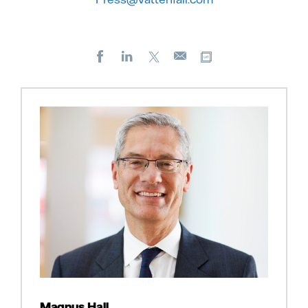
Facebook
LinkedIn
X
Kopioi url-osoite
Sähköposti
Magnus Hall