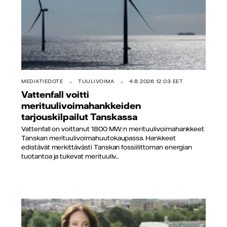
MEDIATIEDOTE
TUULIVOIMA
4.8.2026 12.03 EET
Vattenfall voitti
merituulivoimahankkeiden
tarjouskilpailut Tanskassa
Vattenfall on voittanut 1800 MW:n merituulivoimahankkeet
Tanskan merituulivoimahuutokaupassa. Hankkeet
edistävät merkittävästi Tanskan fossiilittoman energian
tuotantoa ja tukevat merituuliv...