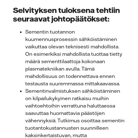
Selvityksen tuloksena tehtiin
seuraavat johtopäätökset:
Sementin tuotannon
kuumennusprosessin sähköistäminen
vaikuttaa olevan teknisesti mahdollista.
On esimerkiksi mahdollista tuottaa tietty
määrä sementtilaattoja kokonaan
plasmatekniikan avulla. Tämä
mahdollisuus on todennettava ennen
testausta suuremmassa mittakaavassa.
Sementinvalmistuksen sähköistäminen
on kilpailukykyinen ratkaisu muihin
vaihtoehtoihin verrattuna haluttaessa
saavuttaa huomattavia päästöjen
vähennyksiä. Tutkimus osoittaa sementin
tuotantokustannusten suunnilleen
kaksinkertaistuvan, mutta