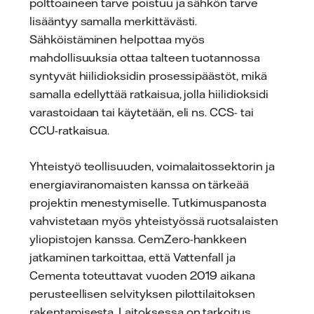
polttoaineen tarve poistuu ja sähkön tarve
lisääntyy samalla merkittävästi.
Sähköistäminen helpottaa myös
mahdollisuuksia ottaa talteen tuotannossa
syntyvät hiilidioksidin prosessipäästöt, mikä
samalla edellyttää ratkaisua, jolla hiilidioksidi
varastoidaan tai käytetään, eli ns. CCS- tai
CCU-ratkaisua.
Yhteistyö teollisuuden, voimalaitossektorin ja
energiaviranomaisten kanssa on tärkeää
projektin menestymiselle. Tutkimuspanosta
vahvistetaan myös yhteistyössä ruotsalaisten
yliopistojen kanssa. CemZero-hankkeen
jatkaminen tarkoittaa, että Vattenfall ja
Cementa toteuttavat vuoden 2019 aikana
perusteellisen selvityksen pilottilaitoksen
rakentamisesta. Laitoksessa on tarkoitus