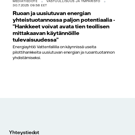
MEDIATIEDOTE
VASTUULLISUUS JA YMPÄRISTÖ
30.7.2025 09.58 EET
Ruoan ja uusiutuvan energian
yhteistuotannossa paljon potentiaalia -
”Hankkeet voivat avata tien teollisen
mittakaavan käytännöille
tulevaisuudessa”
Energiayhtiö Vattenfallilla on käynnissä useita
pilottihankkeita uusiutuvan energian ja ruoantuotannon
yhdistämiseksi.
Yhteystiedot