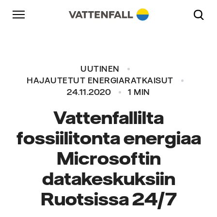
Skip to content
Päänavigaatioon
Siirry alatunnisteeseen
Päänavigaatioon
UUTINEN
HAJAUTETUT ENERGIARATKAISUT
24.11.2020
1 MIN
Vattenfallilta
fossiilitonta energiaa
Microsoftin
datakeskuksiin
Ruotsissa 24/7