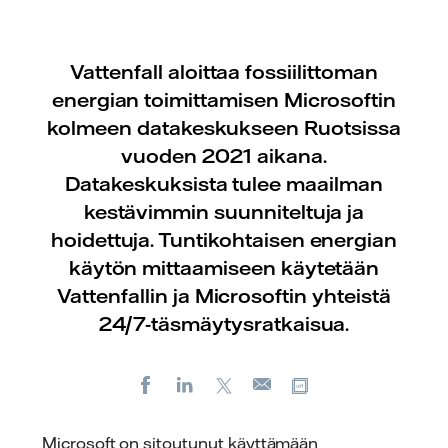
Vattenfall aloittaa fossiilittoman
energian toimittamisen Microsoftin
kolmeen datakeskukseen Ruotsissa
vuoden 2021 aikana.
Datakeskuksista tulee maailman
kestävimmin suunniteltuja ja
hoidettuja. Tuntikohtaisen energian
käytön mittaamiseen käytetään
Vattenfallin ja Microsoftin yhteistä
24/7-täsmäytysratkaisua.
Facebook
LinkedIn
X
Kopioi url-osoite
Sähköposti
Microsoft on sitoutunut käyttämään