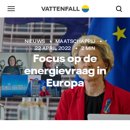
Naar content
Naar hoofdnavigatie
Ga naar footer
Naar hoofdnavigatie
Vattenfall/European Commission
NIEUWS
MAATSCHAPPIJ
22 APRIL 2022
2 MIN
Focus op de
energievraag in
Europa