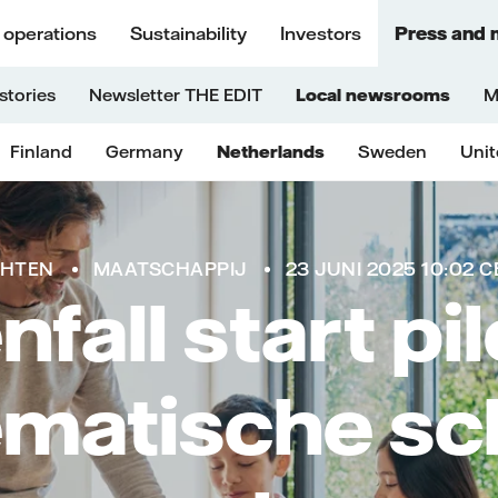
 operations
Sustainability
Investors
Press and 
stories
Newsletter THE EDIT
Local newsrooms
M
Finland
Germany
Netherlands
Sweden
Uni
CHTEN
MAATSCHAPPIJ
23 JUNI 2025 10:02 C
nfall start pi
ematische sc