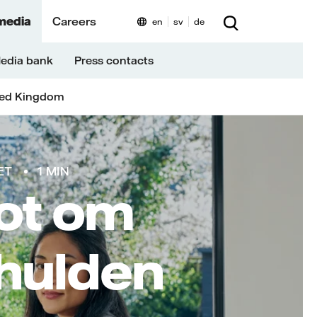
media
Careers
en
sv
de
edia bank
Press contacts
ted Kingdom
ET
1 MIN
lot om
hulden