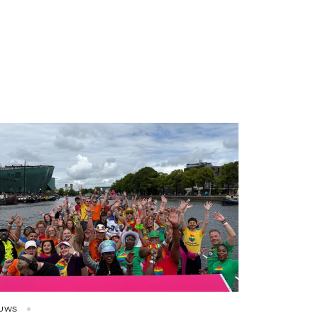
ttenfall/Viktor Marchuk
EUWS