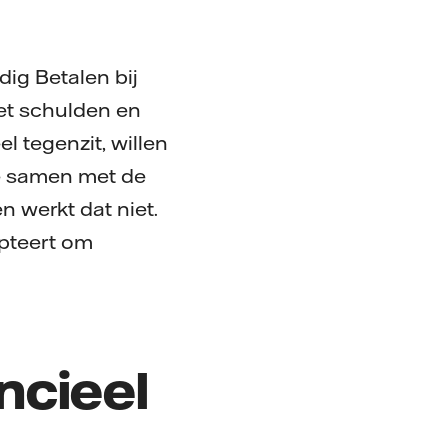
ig Betalen bij
met schulden en
l tegenzit, willen
e samen met de
 werkt dat niet.
epteert om
ncieel