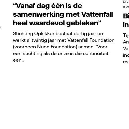
DIV
“Vanaf dag één is de
8 A
samenwerking met Vattenfall
B
heel waardevol gebleken”
i
p
Stichting Opkikker bestaat dertig jaar en
Ti
werkt al twintig jaar met Vattenfall Foundation
Am
(voorheen Nuon Foundation) samen. “Voor
Va
een stichting als de onze is die continuïteit
in
een...
ma