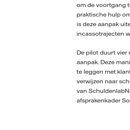
om de voortgang te 
praktische hulp om
is deze aanpak uit
incassotrajecten 
De pilot duurt vie
aanpak. Deze manie
te leggen met klan
verwijzen naar schu
van SchuldenlabNL
afsprakenkader Soc