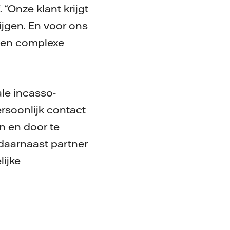
 “Onze klant krijgt
ijgen. En voor ons
e en complexe
ale incasso-
rsoonlijk contact
n en door te
 daarnaast partner
ijke