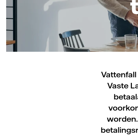
Vattenfal
Vaste La
betaal
voorkom
worden. 
betalings