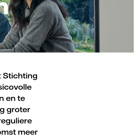
n
 Stichting
sicovolle
n en te
g groter
reguliere
komst meer