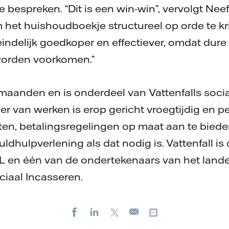
bespreken. “Dit is een win-win”, vervolgt Neef.
 het huishoudboekje structureel op orde te kr
eindelijk goedkoper en effectiever, omdat dur
worden voorkomen.”
r maanden en is onderdeel van Vattenfalls soci
r van werken is erop gericht vroegtijdig en pe
ten, betalingsregelingen op maat aan te biede
ldhulpverlening als dat nodig is. Vattenfall is
 en één van de ondertekenaars van het landel
iaal Incasseren.
Facebook
LinkedIn
X
Kopieer url
E-
mail