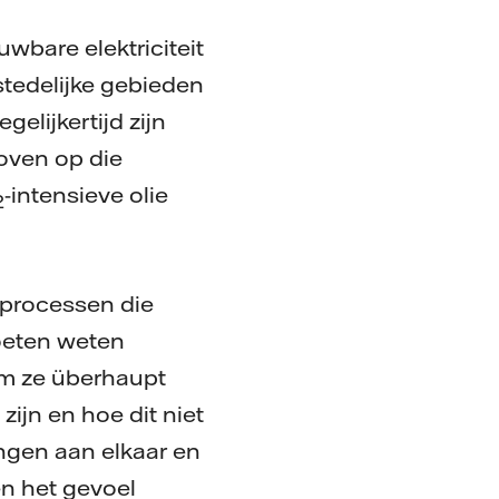
wbare elektriciteit
stedelijke gebieden
elijkertijd zijn
oven op die
-intensieve olie
2
 processen die
oeten weten
m ze überhaupt
ijn en hoe dit niet
ngen aan elkaar en
en het gevoel