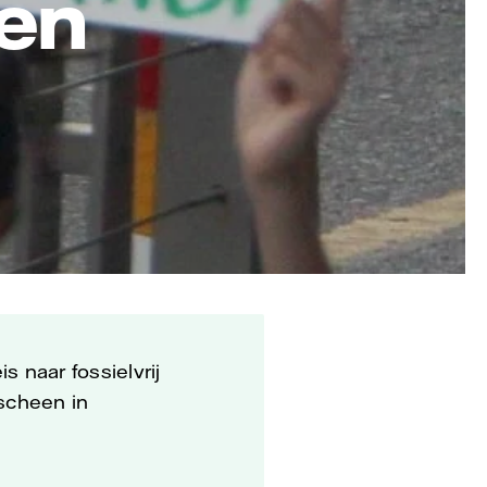
een
s naar fossielvrij
rscheen in