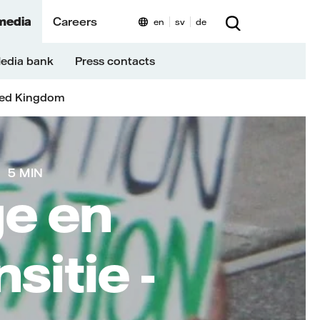
media
Careers
en
sv
de
edia bank
Press contacts
ted Kingdom
5 MIN
ge en
sitie -