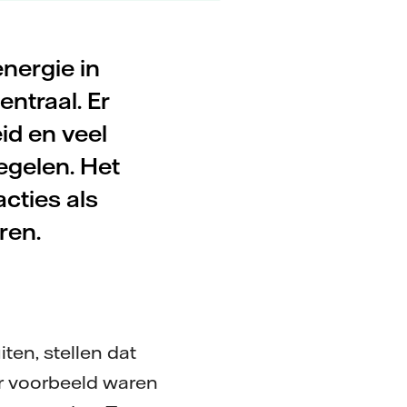
energie in
ntraal. Er
id en veel
egelen. Het
cties als
ren.
ten, stellen dat
r voorbeeld waren