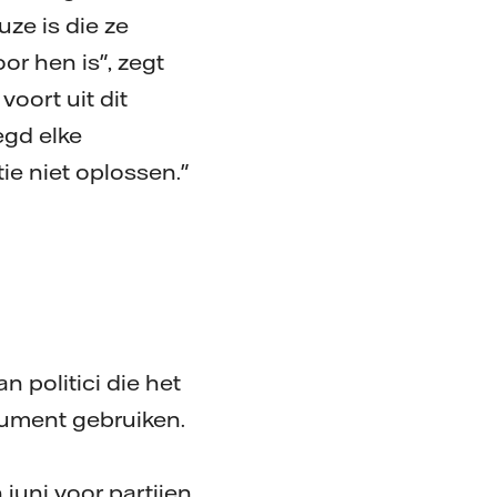
ze is die ze
r hen is", zegt
voort uit dit
egd elke
ie niet oplossen."
 politici die het
rument gebruiken.
 juni voor partijen