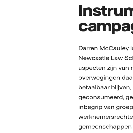
Instrum
campa
Darren McCauley is
Newcastle Law Scho
aspecten zijn van r
overwegingen daarb
betaalbaar blijven
geconsumeerd, ge
inbegrip van groe
werknemersrechten
gemeenschappen om