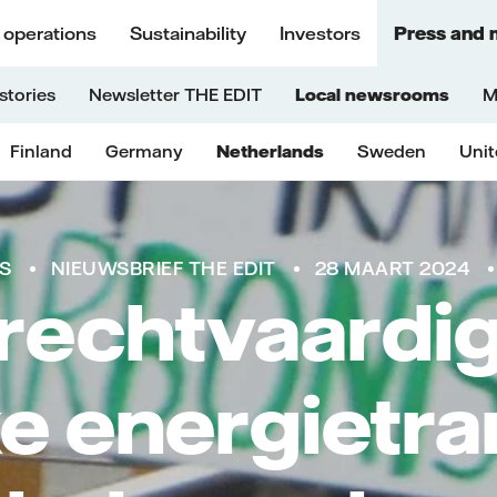
 operations
Sustainability
Investors
Press and 
stories
Newsletter THE EDIT
Local newsrooms
M
Finland
Germany
Netherlands
Sweden
Uni
S
NIEUWSBRIEF THE EDIT
28 MAART 2024
rechtvaardi
ke energietran