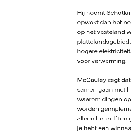
Hij noemt Schotlan
opwekt dan het nod
op het vasteland wa
plattelandsgebiede
hogere elektricitei
voor verwarming.
McCauley zegt dat
samen gaan met he
waarom dingen op
worden geïmplement
alleen henzelf ten
je hebt een winnaar