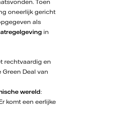
laatsvonden. Toen
g oneerlijk gericht
 opgegeven als
atregelgeving
in
et rechtvaardig en
e Green Deal van
mische wereld
:
(Er komt een eerlijke