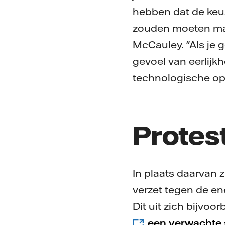
hebben dat de keuz
zouden moeten make
McCauley. "Als je g
gevoel van eerlijkh
technologische opl
Protest
In plaats daarvan 
verzet tegen de en
Dit uit zich bijvoor
een verwachte s