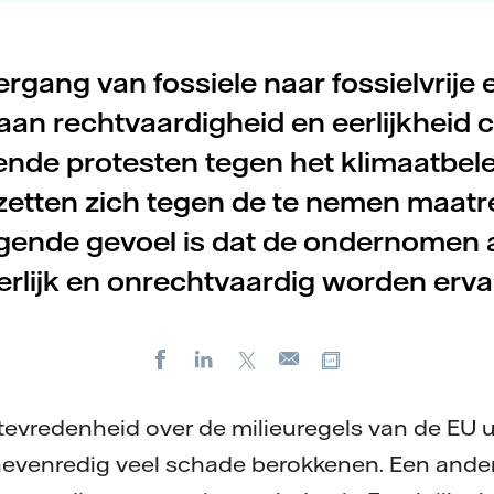
ergang van fossiele naar fossielvrije 
aan rechtvaardigheid en eerlijkheid ce
gende protesten tegen het klimaatbele
erzetten zich tegen de te nemen maatr
gende gevoel is dat de ondernomen a
erlijk en onrechtvaardig worden erva
Facebook
LinkedIn
X
Kopieer url
E-
mail
evredenheid over de milieuregels van de EU ui
nevenredig veel schade berokkenen. Een ande