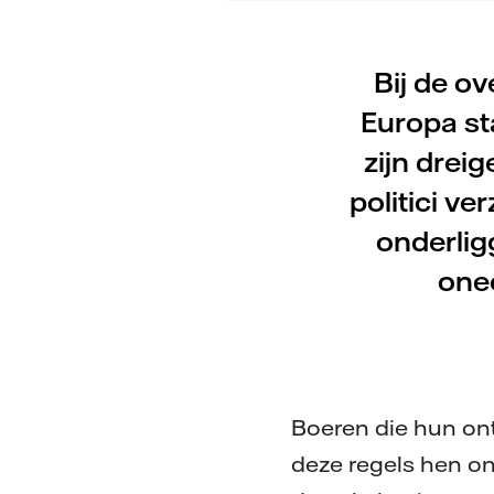
Bij de ov
Europa st
zijn drei
politici v
onderlig
one
Boeren die hun ont
deze regels hen o