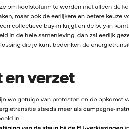
e om koolstofarm te worden niet alleen de keu
n, maar ook de eerlijkere en betere keuze voo
een collectieve buy-in krijgt en de buy-in komt 
eid in de hele samenleving, dan zal eerlijk gez
ossing die je kunt bedenken de energietransit
 en verzet
zijn we getuige van protesten en de opkomst van
ergietransitie steeds meer als campagne-inst
beeld in
tijging van de steun bij de EU-verkiezingen
in