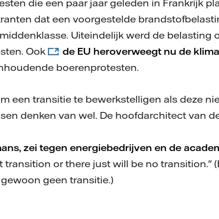
esten die een paar jaar geleden in Frankrijk p
anten dat een voorgestelde brandstofbelastin
middenklasse. Uiteindelijk werd de belasting
esten. Ook
de EU heroverweegt nu de klima
aanhoudende boerenprotesten.
m een transitie te bewerkstelligen als deze ni
ensen denken van wel. De hoofdarchitect van d
ns, zei tegen energiebedrijven en de acade
t transition or there just will be no transition." 
t gewoon geen transitie.)