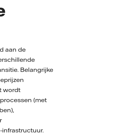
e
id aan de
erschillende
nsitie. Belangrijke
eprijzen
t wordt
sprocessen (met
ben),
r
nfrastructuur.