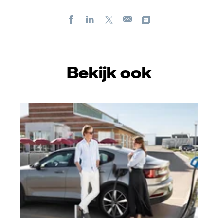
Facebook
LinkedIn
X
Kopieer url
E-
mail
Bekijk ook
Vattenfall/Jeanette Hägglund