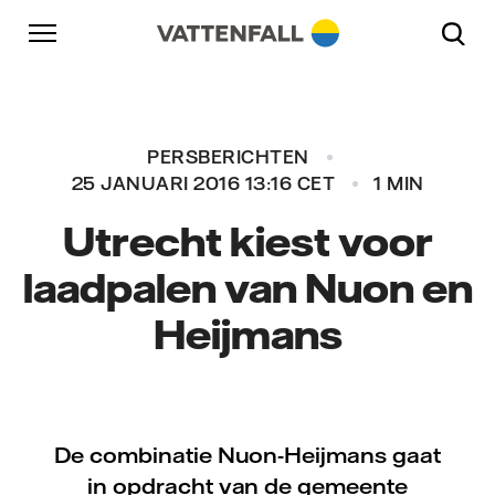
Naar content
Naar hoofdnavigatie
Ga naar footer
Naar hoofdnavigatie
PERSBERICHTEN
25 JANUARI 2016 13:16 CET
1 MIN
Utrecht kiest voor
laadpalen van Nuon en
Heijmans
De combinatie Nuon-Heijmans gaat
in opdracht van de gemeente