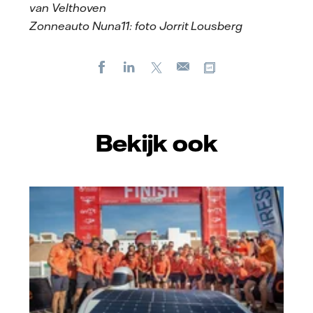
van Velthoven
Zonneauto Nuna11: foto Jorrit Lousberg
Facebook
LinkedIn
X
Kopieer url
E-
mail
Bekijk ook
Hans Peter van Velthoven