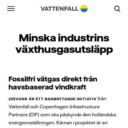
Skip to content
Gå till huvudnavigeringen
Gå till sidfoten
Gå till huvudnavigeringen
Minska industrins
växthusgasutsläpp
Fossilfri vätgas direkt från
havsbaserad vindkraft
från
ZEEVONK ÄR ETT BANBRYTANDE INITIATIV
Vattenfall och Copenhagen Infrastructure
Partners (CIP) som ska påskynda den holländska
energiomställningen. Kärnan i projektet är en