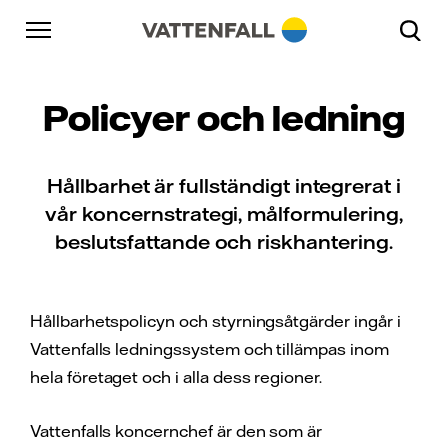
Skip to content
Gå till huvudnavigeringen
Gå till sidfoten
Gå till huvudnavigeringen
Policyer och ledning
Hållbarhet är fullständigt integrerat i
vår koncernstrategi, målformulering,
beslutsfattande och riskhantering.
Hållbarhetspolicyn och styrningsåtgärder ingår i
Vattenfalls ledningssystem och tillämpas inom
hela företaget och i alla dess regioner.
Vattenfalls koncernchef är den som är