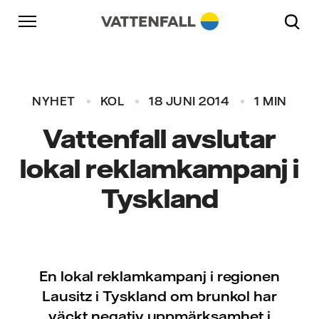
Skip to content
Gå till huvudnavigeringen
Gå till sidfoten
Gå till huvudnavigeringen
NYHET
KOL
18 JUNI 2014
1 MIN
Vattenfall avslutar
lokal reklamkampanj i
Tyskland
En lokal reklamkampanj i regionen
Lausitz i Tyskland om brunkol har
väckt negativ uppmärksamhet i