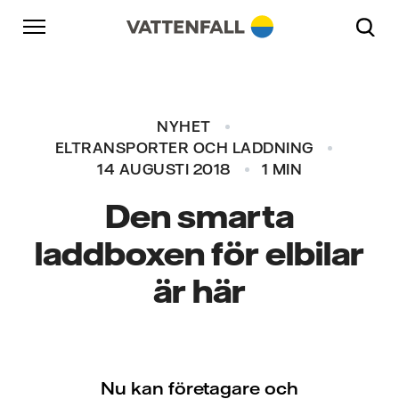
Skip to content
Gå till huvudnavigeringen
Gå till sidfoten
Gå till huvudnavigeringen
NYHET
ELTRANSPORTER OCH LADDNING
14 AUGUSTI 2018
1 MIN
Den smarta
laddboxen för elbilar
är här
Nu kan företagare och