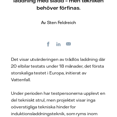
laddning med sladd – men tekniken
behöver förfinas.
Av Sten Feldreich
Facebook
LinkedIn
E-
post
Det visar utvärderingen av trådlös laddning där
20 elbilar testats under 18 månader, det första
storskaliga testet i Europa, initierat av
Vattenfall.
Under perioden har testpersonerna upplevt en
del tekniskt strul, men projektet visar inga
oöverstigliga tekniska hinder for
induktionsladdningsteknik, som ryms inom