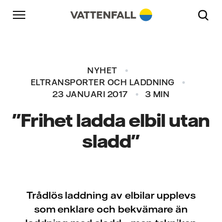
Skip to content
Gå till huvudnavigeringen
Gå till sidfoten
Gå till huvudnavigeringen
NYHET
ELTRANSPORTER OCH LADDNING
23 JANUARI 2017
3 MIN
"Frihet ladda elbil utan
sladd"
Trådlös laddning av elbilar upplevs
som enklare och bekvämare än