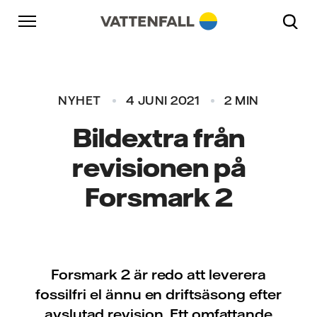
Skip to content
Gå till huvudnavigeringen
Gå till sidfoten
Gå till huvudnavigeringen
NYHET
4 JUNI 2021
2 MIN
Bildextra från
revisionen på
Forsmark 2
Forsmark 2 är redo att leverera
fossilfri el ännu en driftsäsong efter
avslutad revision. Ett omfattande