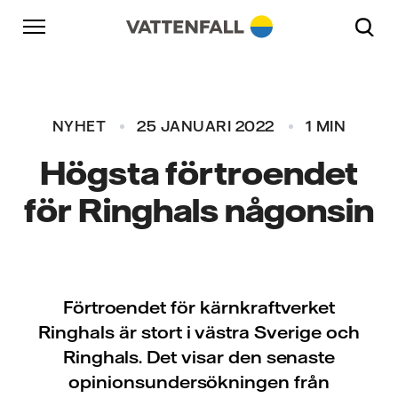
Skip to content
Gå till huvudnavigeringen
Gå till sidfoten
Gå till huvudnavigeringen
NYHET
25 JANUARI 2022
1 MIN
Högsta förtroendet
för Ringhals någonsin
Förtroendet för kärnkraftverket
Ringhals är stort i västra Sverige och
Ringhals. Det visar den senaste
opinionsundersökningen från