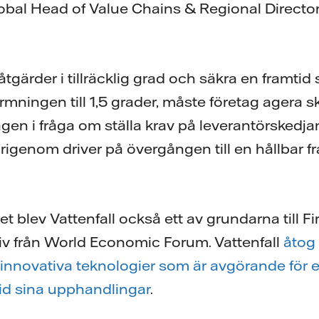
obal Head of Value Chains & Regional Directo
 åtgärder i tillräcklig grad och säkra en framt
mningen till 1,5 grader, måste företag agera 
en i fråga om ställa krav på leverantörskedjan
igenom driver på övergången till en hållbar 
et blev Vattenfall också ett av grundarna till F
iativ från World Economic Forum. Vattenfall
åtog
innovativa teknologier som är avgörande för en
vid sina upphandlingar
.