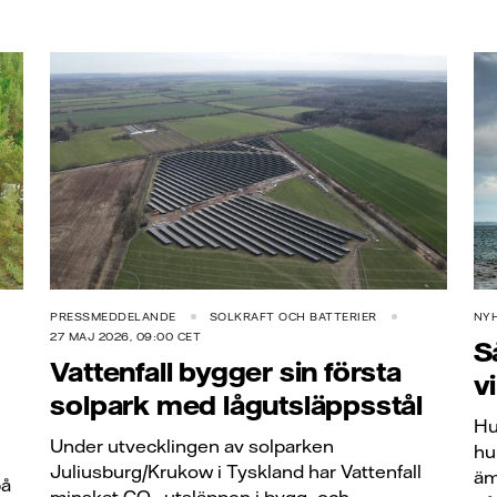
PRESSMEDDELANDE
SOLKRAFT OCH BATTERIER
NY
27 MAJ 2026, 09:00 CET
S
Vattenfall bygger sin första
vi
solpark med lågutsläppsstål
Hu
Under utvecklingen av solparken
hu
Juliusburg/Krukow i Tyskland har Vattenfall
äm
på
minskat CO₂-utsläppen i bygg- och