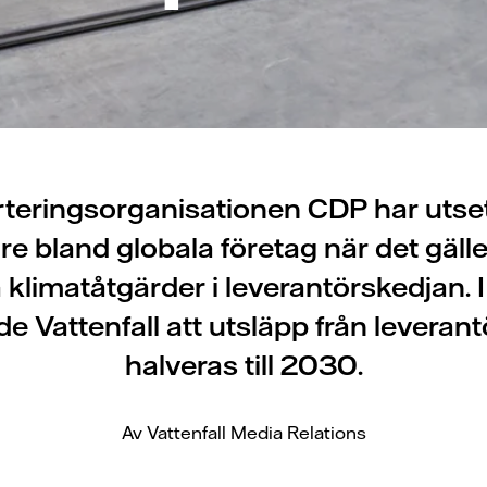
rteringsorganisationen CDP har utsett
dare bland globala företag när det gäller
 klimatåtgärder i leverantörskedjan. 
e Vattenfall att utsläpp från leveran
halveras till 2030.
Av Vattenfall Media Relations