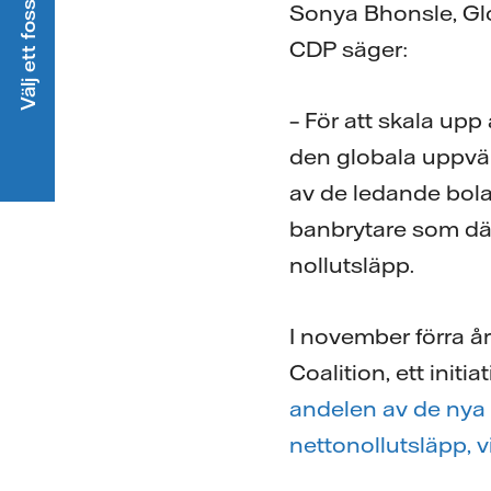
Välj ett fossilfritt elavtal
Sonya Bhonsle, Gl
CDP säger:
– För att skala upp
den globala uppvär
av de ledande bolag
banbrytare som där
nollutsläpp.
I november förra år
Coalition, ett init
andelen av de nya 
nettonollutsläpp, 