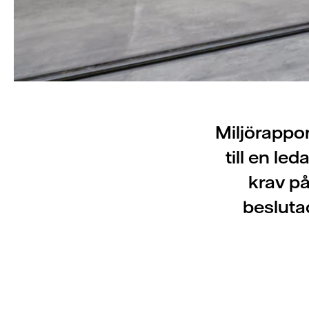
Miljörappo
till en le
krav på
beslutad