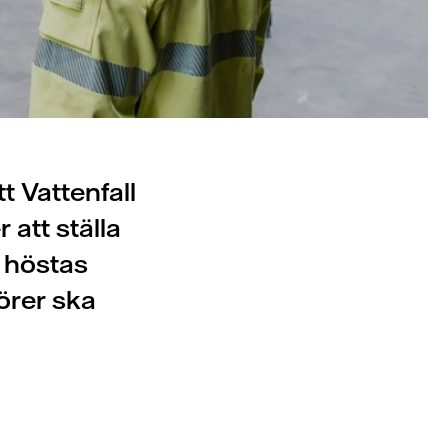
 Vattenfall
 att ställa
I höstas
törer ska