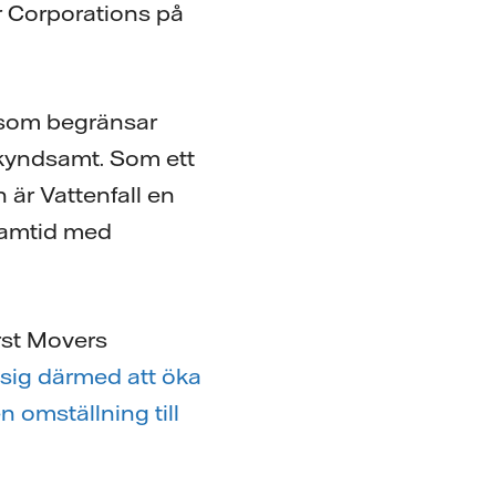
r Corporations på
id som begränsar
skyndsamt. Som ett
 är Vattenfall en
framtid med
irst Movers
 sig därmed att öka
 omställning till