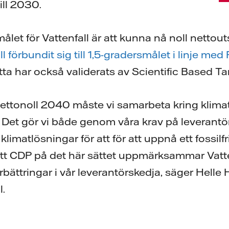
till 2030.
let för Vattenfall är att kunna nå noll nettout
l förbundit sig till 1,5-gradersmålet i linje med 
tta har också validerats av Scientific Based Targ
nettonoll 2040 måste vi samarbeta kring klimatini
 Det gör vi både genom våra krav på leverant
limatlösningar för att för att uppnå ett fossilfr
tt CDP på det här sättet uppmärksammar Vatten
bättringar i vår leverantörskedja, säger Helle
l.