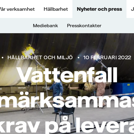
Vår verksamhet
Hållbarhet
Nyheter och press
J
Mediebank
Presskontakter
HÅLLBARHET OCH MILJÖ
10 FEBRUARI 2022
Vattenfall
märksammas
krav på lever