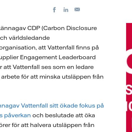
Facebook
LinkedIn
E-
post
llkännagav CDP (Carbon Disclosure
 och världsledande
rganisation, att Vattenfall finns på
Supplier Engagement Leaderboard
 att Vattenfall ses som en ledare
tt arbete för att minska utsläppen från
nnagav Vattenfall sitt ökade fokus på
ns påverkan
och beslutade att öka
rer för att halvera utsläppen från