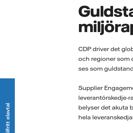
Guldst
miljör
CDP driver det glob
och regioner som d
ses som guldstanda
Supplier Engageme
leverantörskedje-r
belyser det akuta b
hela leveranskedja