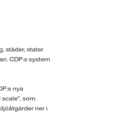
, städer, stater
kan. CDP:s system
DP:s nya
 scale", som
ljöåtgärder ner i