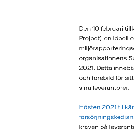
Den 10 februari ti
Project), en ideell
miljörapporteringso
organisationens 
2021. Detta innebär
och förebild för si
sina leverantörer.
Hösten 2021 tillkä
försörjningskedja
kraven på leverantö