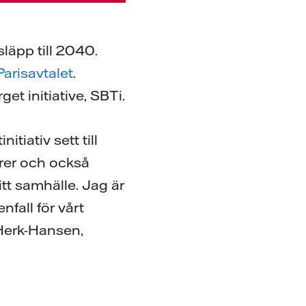
släpp till 2040.
Parisavtalet
.
et initiative, SBTi.
tiativ sett till
örer och också
itt samhälle. Jag är
fall för vårt
 Herk-Hansen,