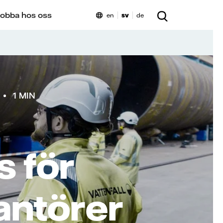
obba hos oss
en
sv
de
1 MIN
 för
antörer