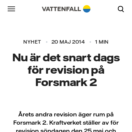
Skip to content
Gå till huvudnavigeringen
Gå till sidfoten
Gå till huvudnavigeringen
NYHET
20 MAJ 2014
1 MIN
Nu är det snart dags
för revision på
Forsmark 2
Årets andra revision äger rum på
Forsmark 2. Kraftverket ställer av för
revision söndagen den 25 maj och