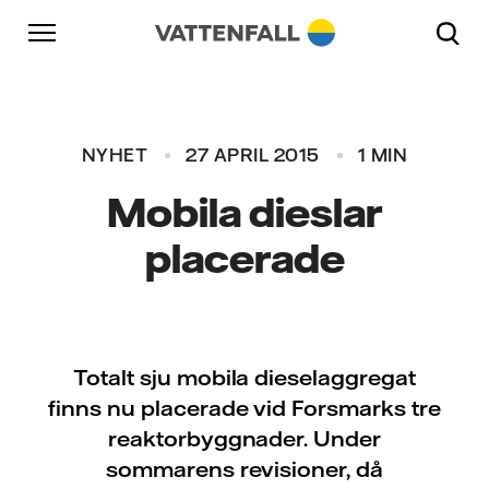
Skip to content
Gå till huvudnavigeringen
Gå till sidfoten
Gå till huvudnavigeringen
NYHET
27 APRIL 2015
1 MIN
Mobila dieslar
placerade
Totalt sju mobila dieselaggregat
finns nu placerade vid Forsmarks tre
reaktorbyggnader. Under
sommarens revisioner, då