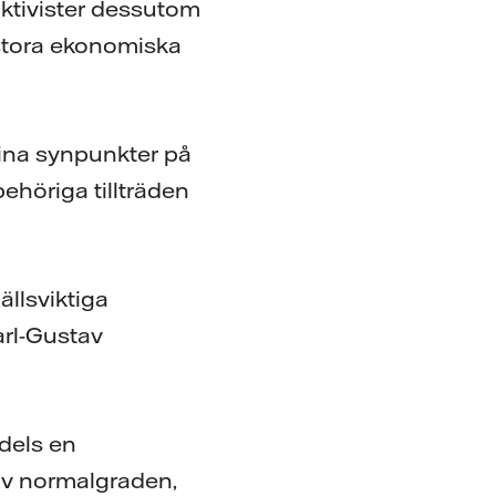
ktivister dessutom
 stora ekonomiska
sina synpunkter på
ehöriga tillträden
ällsviktiga
arl-Gustav
 dels en
t av normalgraden,