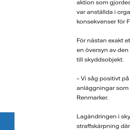
aktion som gjordes
var anställda i or
konsekvenser för 
För nästan exakt e
en översyn av den s
till skyddsobjekt.
– Vi såg positivt p
anläggningar som u
Renmarker.
Lagändringen i skyd
straffskärpning där