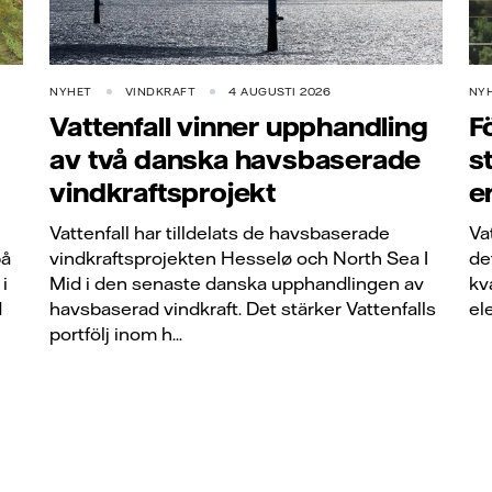
NYHET
VINDKRAFT
4 AUGUSTI 2026
NY
Vattenfall vinner upphandling
F
av två danska havsbaserade
s
vindkraftsprojekt
e
Vattenfall har tilldelats de havsbaserade
Va
på
vindkraftsprojekten Hesselø och North Sea I
de
i
Mid i den senaste danska upphandlingen av
kv
d
havsbaserad vindkraft. Det stärker Vattenfalls
el
portfölj inom h...