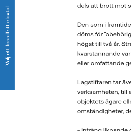
dels att brott mot 
Välj ett fossilfritt elavtal
Den som i framtiden
döms för ”obehörigt 
högst till två år. St
kvarstannande varit
eller omfattande 
Lagstiftaren tar äv
verksamheten, till 
objektets ägare el
omständigheter, des
– Intrång liknande