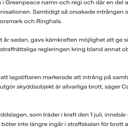
 i Greenpeace namn och regi och där en del a
ganisationen. Samtidigt så orsakade intrången
Forsmark och Ringhals.
tt år sedan, gavs kärnkraften möjlighet att ge 
traffrättsliga regleringen kring bland annat ob
å att lagstiftaren markerade att intrång på samh
tgör skyddsobjekt är allvarliga brott, säger C
dslagen, som träder i kraft den 1 juli, innebär
 böter inte längre ingår i straffskalan för brot