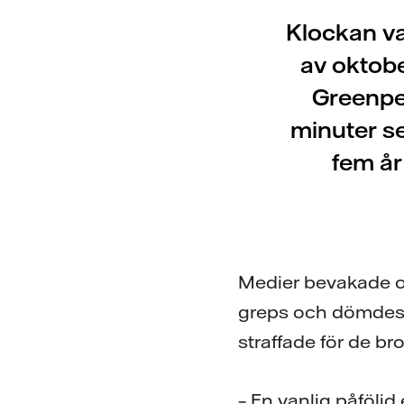
Klockan va
av oktobe
Greenpea
minuter s
fem år
Medier bevakade och
greps och dömdes ti
straffade för de bro
– En vanlig påföljd