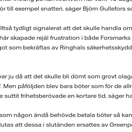
för till exempel snatteri, säger Björn Gullefors 
lltså tydligt signalerat att det skulle handla o
et här skapade rejäl frustration i både Forsmark
got som bekräftas av Ringhals säkerhetsskyd
ar ju då att det skulle bli dömt som grovt ola
. Men påföljden blev bara böter som för de allr
e suttit frihetsberövade en kortare tid, säger h
 som någon ändå behövde betala böter så kan d
slutas att dessa i slutänden ersattes av Green