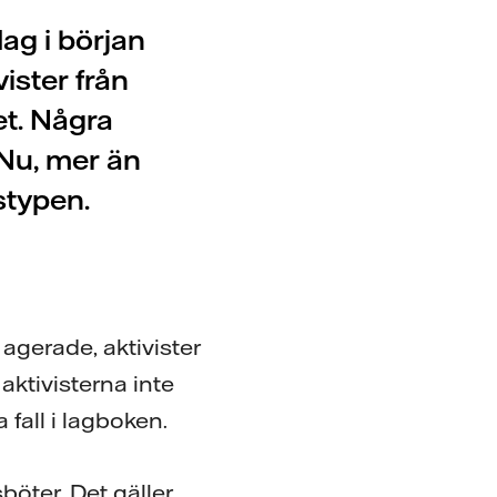
ag i början
ister från
et. Några
Nu, mer än
stypen.
agerade, aktivister
aktivisterna inte
a fall i lagboken.
böter. Det gäller