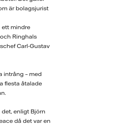
som är bolagsjurist
m ett mindre
s och Ringhals
dschef Carl-Gustav
ga intrång – med
a flesta åtalade
an.
et, enligt Björn
peace då det var en