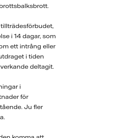
brottsbalksbrott.
tillträdesförbudet,
else i 14 dagar, som
 om ett intrång eller
tdraget i tiden
erkande deltagit.
ningar i
tnader för
tående. Ju fler
a.
tiden komma att