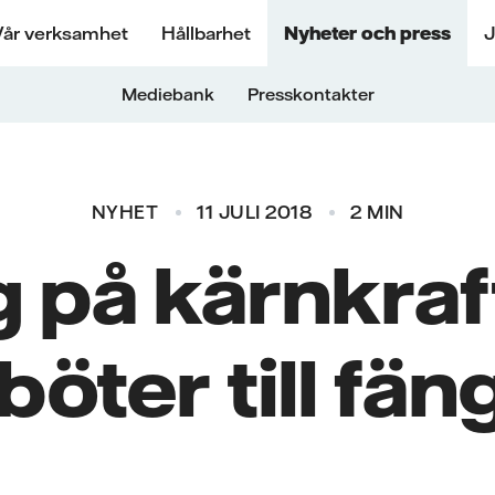
Vår verksamhet
Hållbarhet
Nyheter och press
J
Mediebank
Presskontakter
NYHET
11 JULI 2018
2 MIN
g på kärnkraf
böter till fä