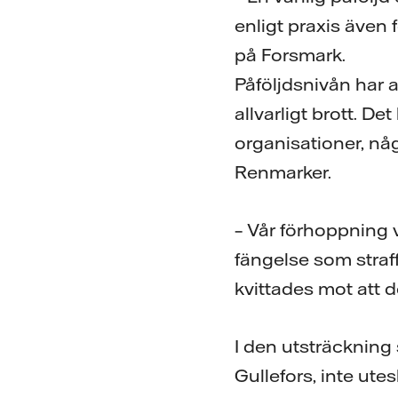
enligt praxis även 
på Forsmark.
Påföljdsnivån har a
allvarligt brott. D
organisationer, nå
Renmarker.
– Vår förhoppning v
fängelse som straff
kvittades mot att d
I den utsträckning
Gullefors, inte ute