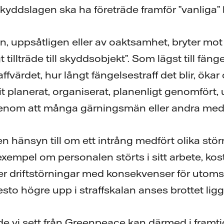
skyddslagen ska ha företräde framför ”vanliga” 
, uppsåtligen eller av oaktsamhet, bryter mot 
tillträde till skyddsobjekt”. Som lägst till fäng
raffvärdet, hur långt fängelsestraff det blir, ökar
 planerat, organiserat, planenligt genomfört, u
genom att många gärningsmän eller andra medv
en hänsyn till om ett intrång medfört olika stör
exempel om personalen störts i sitt arbete, kos
ler driftstörningar med konsekvenser för utoms
to högre upp i straffskalan anses brottet ligg
 de vi sett från Greenpeace kan därmed i fram