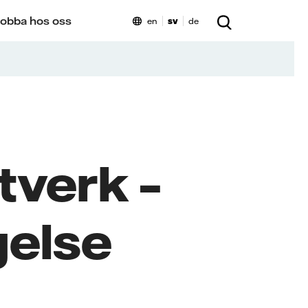
obba hos oss
en
sv
de
tverk –
ngelse