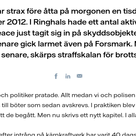
r strax före åtta på morgonen en tisd
r 2012. I Ringhals hade ett antal aktiv
ce just tagit sig in på skyddsobjekt
enare gick larmet även på Forsmark. 
 senare, skärps straffskalan för brott
Facebook
LinkedIn
E-
post
 politiker pratade. Allt medan vi och polisen 
ll böter som sedan avskrevs. I praktiken blev 
tt de begått. Men nu skrivs ett nytt kapitel. I all
 efter intrång på kärnkraftverk har varit 40 dags