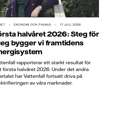
HET
EKONOMI OCH FINANS
17 JULI 2026
örsta halvåret 2026: Steg för
teg bygger vi framtidens
nergisystem
ttenfall rapporterar ett starkt resultat för
t första halvåret 2026. Under det andra
artalet har Vattenfall fortsatt driva på
ektrifieringen av våra marknader.