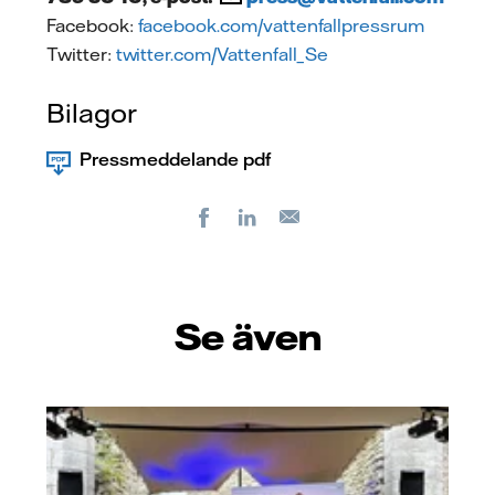
Facebook:
facebook.com/vattenfallpressrum
Twitter:
twitter.com/Vattenfall_Se
Bilagor
Pressmeddelande pdf
Facebook
LinkedIn
E-
post
Se även