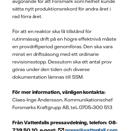
avgörande för att Forsmark som helhet kunde
sätta nytt produktionsrekord för andra året i
rad förra året.
För att en reaktor ska få tillstånd för
rutinmässig drift på en högre effektnivå måste
en provdriftperiod genomföras. Den ska vara
minst en driftsäsong med ett ordinarie
revisionsstopp. Dessutom ska ett antal prov
göras under den tiden och diverse
dokumentation lämnas till SSM.
För mer information, vänligen kontakta:
Claes-Inge Andersson, Kommunikationschef
Forsmarks Kraftgrupp AB, tel
.
0705
-
300 513
Från Vattenfalls pressavdelning, telefon: 08-
739 50 10, e-post:
press@vattenfall.com