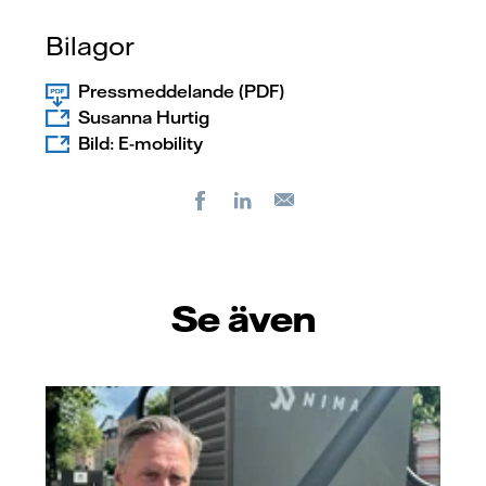
Bilagor
Pressmeddelande (PDF)
Susanna Hurtig
Bild: E-mobility
Facebook
LinkedIn
E-
post
Se även