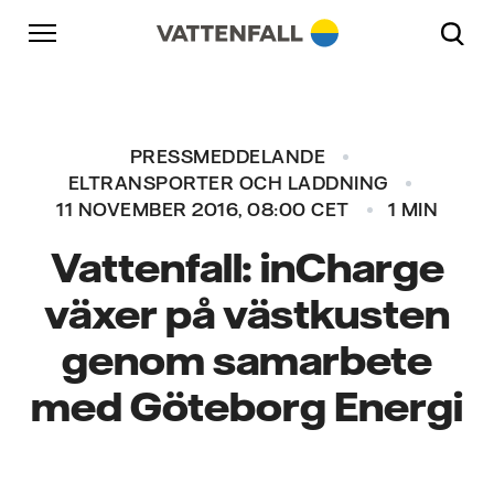
Skip to content
Gå till huvudnavigeringen
Gå till sidfoten
Gå till huvudnavigeringen
PRESSMEDDELANDE
ELTRANSPORTER OCH LADDNING
11 NOVEMBER 2016, 08:00 CET
1 MIN
Vattenfall: inCharge
växer på västkusten
genom samarbete
med Göteborg Energi