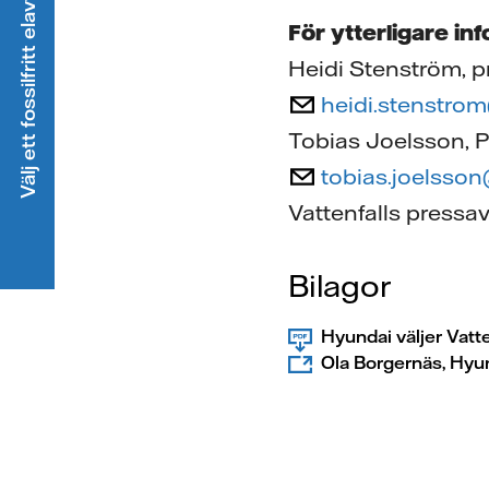
Välj ett fossilfritt elavtal
För ytterligare in
Heidi Stenström, pr
heidi.stenstro
Tobias Joelsson, P
tobias.joelsso
Vattenfalls pressa
Bilagor
Hyundai väljer Vatt
Ola Borgernäs, Hyun