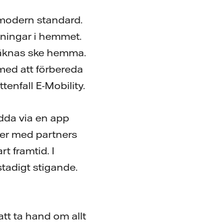
v modern standard.
ösningar i hemmet.
räknas ske hemma.
med att förbereda
enfall E-Mobility.
adda via en app
iver med partners
t framtid. I
tadigt stigande.
att ta hand om allt