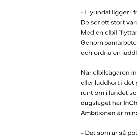
– Hyundai ligger i 
De ser ett stort vä
Med en elbil ”flyt
Genom samarbetet 
och ordna en laddl
När elbilsägaren in
eller laddkort i de
runt om i landet so
dagsläget har InCh
Ambitionen är minst
– Det som är så posi