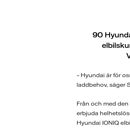
90 Hyundai
elbilsku
V
– Hyundai är för os
laddbehov, säger S
Från och med den 1
erbjuda helhetslösn
Hyundai IONIQ elbil