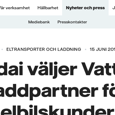
Vår verksamhet
Hållbarhet
Nyheter och press
J
Mediebank
Presskontakter
ELTRANSPORTER OCH LADDNING
15 JUNI 20
i väljer Vat
addpartner fö
elbilskunder