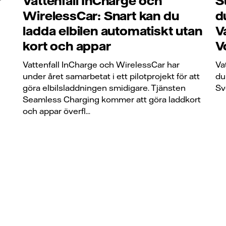
r
Vattenfall InCharge och
S
WirelessCar: Snart kan du
d
ladda elbilen automatiskt utan
V
kort och appar
V
Vattenfall InCharge och WirelessCar har
Va
under året samarbetat i ett pilotprojekt för att
du
göra elbilsladdningen smidigare. Tjänsten
Sv
Seamless Charging kommer att göra laddkort
och appar överfl...