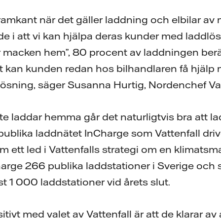
framkant när det gäller laddning och elbilar a
rde i att vi kan hjälpa deras kunder med laddl
tar macken hem”, 80 procent av laddningen be
kan kunden redan hos bilhandlaren få hjälp 
ösning, säger Susanna Hurtig, Nordenchef Vatt
te laddar hemma går det naturligtvis bra att l
t publika laddnätet InCharge som Vattenfall dr
m ett led i Vattenfalls strategi om en klimatsmar
arge 266 publika laddstationer i Sverige och s
 1 000 laddstationer vid årets slut.
tivt med valet av Vattenfall är att de klarar av 