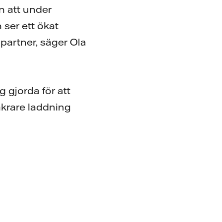
an att under
h ser ett ökat
partner, säger Ola
g gjorda för att
äkrare laddning