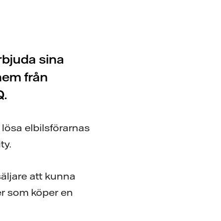
rbjuda sina
 hem från
Q.
 lösa elbilsförarnas
ty.
äljare att kunna
der som köper en