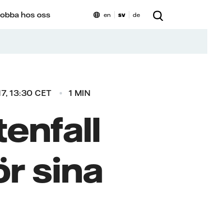
obba hos oss
en
sv
de
17, 13:30 CET
1 MIN
tenfall
r sina