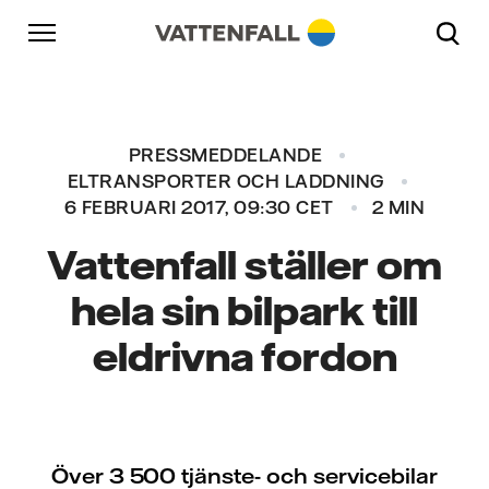
Skip to content
Gå till huvudnavigeringen
Gå till sidfoten
Gå till huvudnavigeringen
PRESSMEDDELANDE
ELTRANSPORTER OCH LADDNING
6 FEBRUARI 2017, 09:30 CET
2 MIN
Vattenfall ställer om
hela sin bilpark till
eldrivna fordon
Över 3 500 tjänste- och servicebilar