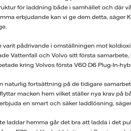
ruktur för laddning både i samhället och där v
a erbjudande kan vi ge dem detta, säger Kri
ge.
e varit pådrivande i omställningen mot koldiox
e Vattenfall och Volvo sitt första samarbete, 
tade kring Volvos första V60 D6 Plug-In-hybr
en naturlig fortsättning på de tidigare samarbe
flyttar macken hem vilket ställer nya krav på bå
 erbjuda en smart och säker laddlösning, säge
te laddar hemma går det bra att ladda i det pu