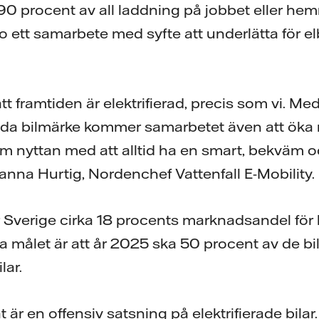
 90 procent av all laddning på jobbet eller he
o ett samarbete med syfte att underlätta för elb
att framtiden är elektrifierad, precis som vi. Me
ålda bilmärke kommer samarbetet även att ök
m nyttan med att alltid ha en smart, bekväm 
na Hurtig, Nordenchef Vattenfall E-Mobility.
r Sverige cirka 18 procents marknadsandel för 
a målet är att år 2025 ska 50 procent av de bi
lar.
åt är en offensiv satsning på elektrifierade bila