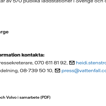
r av 570 publika laddstationer i Sverige och 
.
arge
formation kontakta:
ressekreterare, 070 611 81 92,
heidi.stenst
vdelning, 08-739 50 10,
press@vattenfall.
och Volvo i samarbete (PDF)