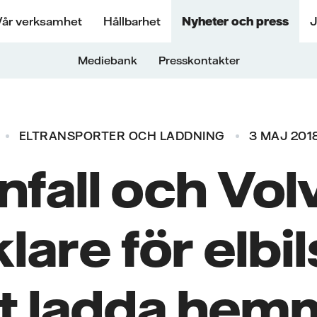
Vår verksamhet
Hållbarhet
Nyheter och press
J
Mediebank
Presskontakter
ELTRANSPORTER OCH LADDNING
3 MAJ 2018
nfall och Vol
lare för elbi
tt ladda hem