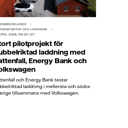
ESSMEDDELANDE
TRANSPORTER OCH LADDNING
APRIL 2026, 09:00 CET
tort pilotprojekt för
ubbelriktad laddning med
attenfall, Energy Bank och
olkswagen
ttenfall och Energy Bank testar
bbelriktad laddning i mellersta och södra
erige tillsammans med Volkswagen.