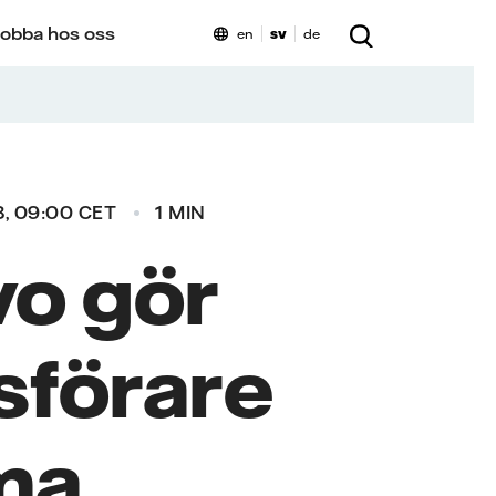
obba hos oss
en
sv
de
, 09:00 CET
1 MIN
vo gör
lsförare
ma