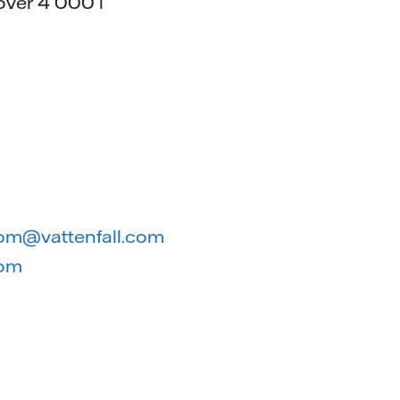
över 4 000 i
rom@vattenfall.com
com