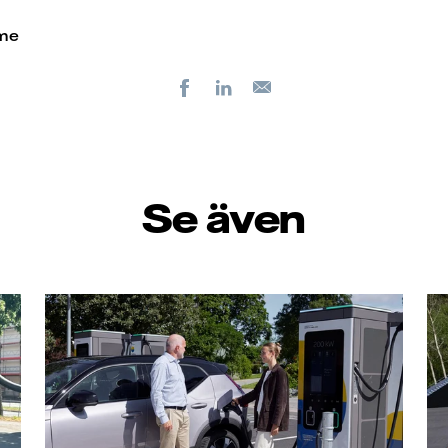
ome
Facebook
LinkedIn
E-
post
Se även