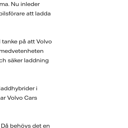
mma. Nu inleder
ilsförare att ladda
d tanke på att Volvo
a medvetenheten
och säker laddning
laddhybrider i
lar Volvo Cars
r. Då behövs det en