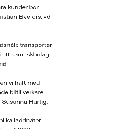
åra kunder bor.
stian Elvefors, vd
idsnåla transporter
i ett samriskbolag
id.
ten vi haft med
de biltillverkare
r Susanna Hurtig.
blika laddnätet