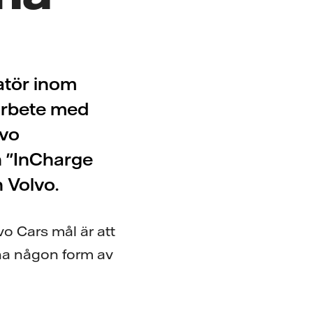
ratör inom
marbete med
lvo
n "InCharge
 Volvo.
lvo Cars mål är att
ha någon form av