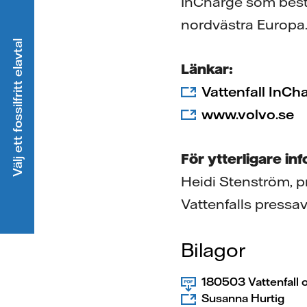
InCharge som bestå
nordvästra Europa
Välj ett fossilfritt elavtal
Länkar:
Vattenfall InCh
www.volvo.se
För ytterligare in
Heidi Stenström, p
Vattenfalls pressa
Bilagor
180503 Vattenfall 
Susanna Hurtig