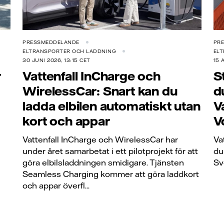
PRESSMEDDELANDE
PR
ELTRANSPORTER OCH LADDNING
EL
30 JUNI 2026, 13:15 CET
15 
r
Vattenfall InCharge och
S
WirelessCar: Snart kan du
d
ladda elbilen automatiskt utan
V
kort och appar
V
Vattenfall InCharge och WirelessCar har
Va
under året samarbetat i ett pilotprojekt för att
du
göra elbilsladdningen smidigare. Tjänsten
Sv
Seamless Charging kommer att göra laddkort
och appar överfl...