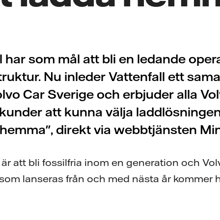
l har som mål att bli en ledande ope
truktur. Nu inleder Vattenfall ett sa
lvo Car Sverige och erbjuder alla Vo
kunder att kunna välja laddlösninge
hemma", direkt via webbtjänsten Min
 är att bli fossilfria inom en generation och Vo
r som lanseras från och med nästa år kommer 