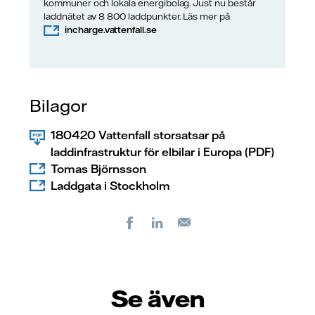
kommuner och lokala energibolag. Just nu består
laddnätet av 8 800 laddpunkter. Läs mer på
incharge.vattenfall.se
Bilagor
180420 Vattenfall storsatsar på
laddinfrastruktur för elbilar i Europa (PDF)
Tomas Björnsson
Laddgata i Stockholm
Facebook
LinkedIn
E-
post
Se även