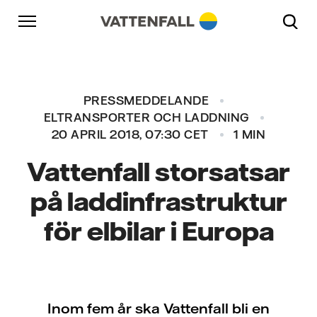
Skip to content
Gå till huvudnavigeringen
Gå till sidfoten
Gå till huvudnavigeringen
PRESSMEDDELANDE
ELTRANSPORTER OCH LADDNING
20 APRIL 2018, 07:30 CET
1 MIN
Vattenfall storsatsar
på laddinfrastruktur
för elbilar i Europa
Inom fem år ska Vattenfall bli en