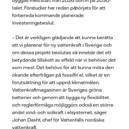
byggas med start från 2026 och in på 2030-
talet. Förstudier har redan påbörjats för att
förbereda kommande planerade
investeringsbeslut.
– Det är verkligen glädjande att kunna berätta
att vi planerar för ny vattenkraft i Sverige och
om dessa projekt beslutas så innebär det ett
betydande tillskott av effekt när vi behöver det
som mest. Det behövs för att kunna möta den
ökande efterfrågan på fossilfri el, vilket är en
förutsättning för att uppnå klimatmålen.
Vattenkraftmagasinen är Sveriges gröna
batterier och genom att bygga ny flexibilitet
och reglerförmåga möjliggörs också en större
andel vind- och solkraft i elsystemet, säger
Johan Dasht, chef för Vattenfalls nordiska
vattenkraft.