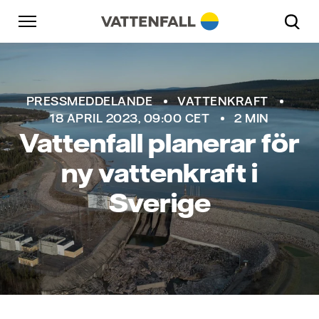
Skip to content
Gå till huvudnavigeringen
Gå till sidfoten
Gå till huvudnavigeringen
PRESSMEDDELANDE
VATTENKRAFT
18 APRIL 2023, 09:00 CET
2 MIN
Vattenfall planerar för
ny vattenkraft i
Sverige