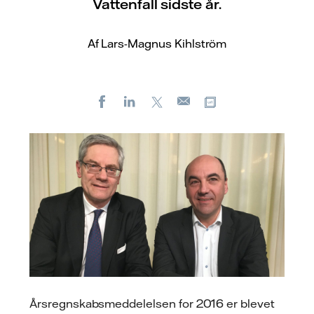
Vattenfall sidste år.
Af Lars-Magnus Kihlström
Facebook
LinkedIn
X
Kopier URL
E-
mail
Årsregnskabsmeddelelsen for 2016 er blevet