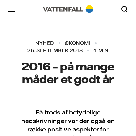
Skift til indhold
Gå til hovednavigation
Gå til sidefod
Gå til hovednavigation
NYHED
ØKONOMI
26. SEPTEMBER 2018
4 MIN
2016 – på mange
måder et godt år
På trods af betydelige
nedskrivninger var der også en
række positive aspekter for