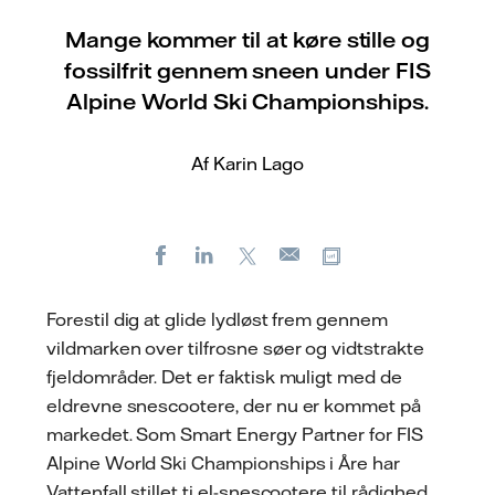
Mange kommer til at køre stille og
fossilfrit gennem sneen under FIS
Alpine World Ski Championships.
Af Karin Lago
Facebook
LinkedIn
X
Kopier URL
E-
mail
Forestil dig at glide lydløst frem gennem
vildmarken over tilfrosne søer og vidtstrakte
fjeldområder. Det er faktisk muligt med de
eldrevne snescootere, der nu er kommet på
markedet. Som Smart Energy Partner for FIS
Alpine World Ski Championships i Åre har
Vattenfall stillet ti el-snescootere til rådighed,