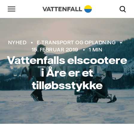
Skift til indhold
Gå til hovednavigation
Gå til sidefod
Gå til hovednavigation
NYHED
E-TRANSPORT OG OPLADNING
15. FEBRUAR 2019
1 MIN
Vattenfalls elscootere
i Åre er et
tilløbsstykke