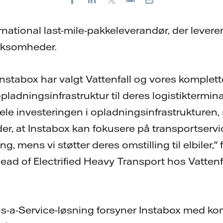
E-
mail
rnational last-mile-pakkeleverandør, der levere
rksomheder.
Instabox har valgt Vattenfall og vores komplet
ladningsinfrastruktur til deres logistikterminal
 hele investeringen i opladningsinfrastrukturen,
der, at Instabox kan fokusere på transportservi
g, mens vi støtter deres omstilling til elbiler," 
ead of Electrified Heavy Transport hos Vatten
as-a-Service-løsning forsyner Instabox med ko