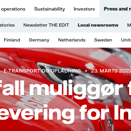
 operations
Sustainability
Investors
Press and 
stories
Newsletter THE EDIT
Local newsrooms
M
Finland
Germany
Netherlands
Sweden
Uni
E-TRANSPORT OG OPLADNING
23. MARTS 202
all muliggør f
evering for I