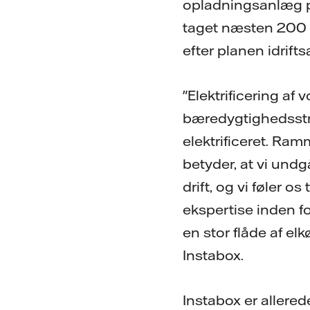
opladningsanlæg på
taget næsten 200 o
efter planen idrift
"Elektrificering af 
bæredygtighedsstrat
elektrificeret. Ra
betyder, at vi undg
drift, og vi føler
ekspertise inden for
en stor flåde af elk
Instabox.
Instabox er allerede