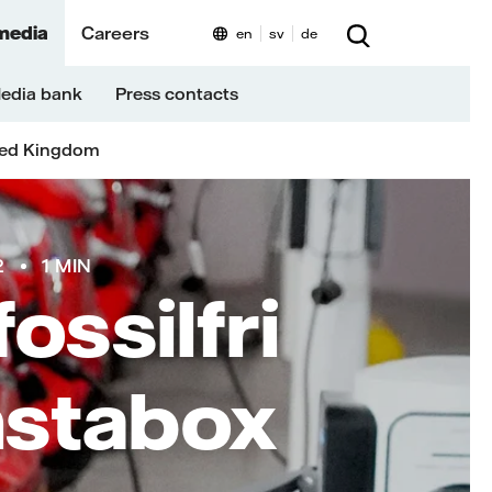
media
Careers
en
sv
de
edia bank
Press contacts
ted Kingdom
2
1 MIN
ossilfri
nstabox