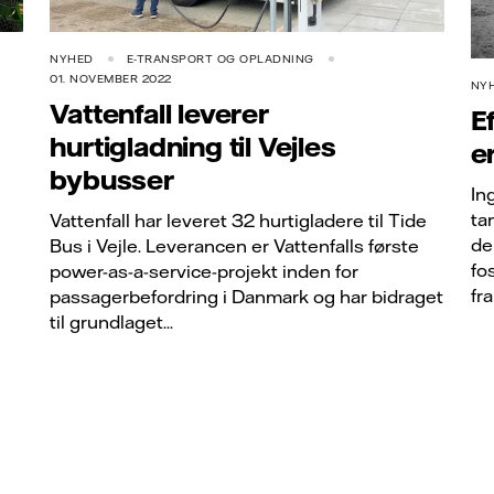
NYHED
E-TRANSPORT OG OPLADNING
01. NOVEMBER 2022
NY
Vattenfall leverer
E
hurtigladning til Vejles
e
bybusser
In
ta
Vattenfall har leveret 32 hurtigladere til Tide
de
Bus i Vejle. Leverancen er Vattenfalls første
fo
power-as-a-service-projekt inden for
fr
passagerbefordring i Danmark og har bidraget
til grundlaget...