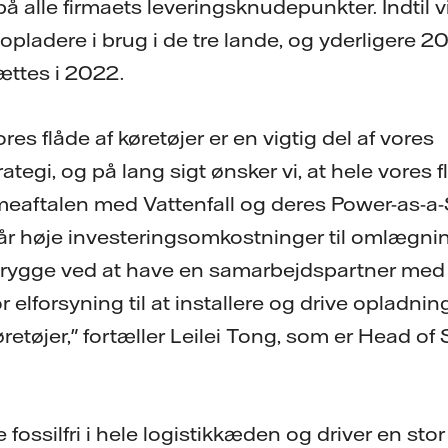
 alle firmaets leveringsknudepunkter. Indtil v
pladere i brug i de tre lande, og yderligere 2
sættes i 2022.
vores flåde af køretøjer er en vigtig del af vores
egi, og på lang sigt ønsker vi, at hele vores f
mmeaftalen med Vattenfall og deres Power-as-a-
år høje investeringsomkostninger til omlægninge
 os trygge ved at have en samarbejdspartner m
 elforsyning til at installere og drive opladning
øretøjer," fortæller Leilei Tong, som er Head of
 fossilfri i hele logistikkæden og driver en stor