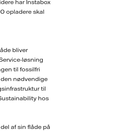
idere har Instabox
00 opladere skal
låde bliver
Service-løsning
n til fossilfri
ed den nødvendige
sinfrastruktur til
 Sustainability hos
 del af sin flåde på