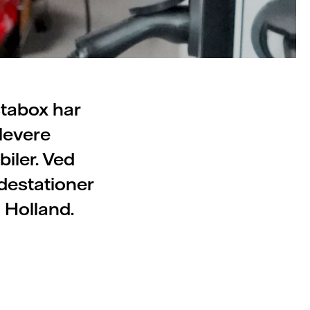
stabox har
levere
biler. Ved
adestationer
 Holland.