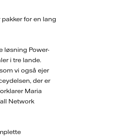
r pakker for en lang
te løsning Power-
er i tre lande.
 som vi også ejer
ceydelsen, der er
forklarer Maria
fall Network
mplette