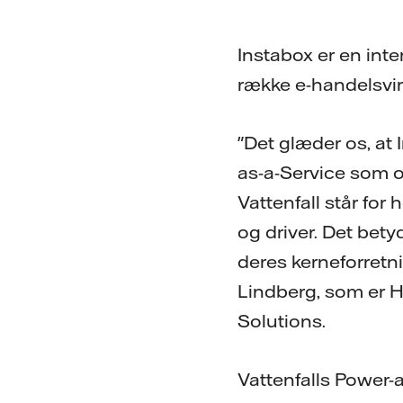
Instabox er en inte
række e-handelsvi
"Det glæder os, at 
as-a-Service som op
Vattenfall står for
og driver. Det bety
deres kerneforretnin
Lindberg, som er H
Solutions.
Vattenfalls Power-