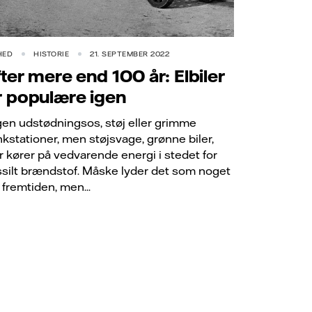
HED
HISTORIE
21. SEPTEMBER 2022
fter mere end 100 år: Elbiler
r populære igen
gen udstødningsos, støj eller grimme
nkstationer, men støjsvage, grønne biler,
r kører på vedvarende energi i stedet for
ssilt brændstof. Måske lyder det som noget
a fremtiden, men...