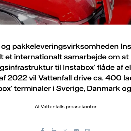
l og pakkeleveringsvirksomheden In
dt et internationalt samarbejde om at 
sinfrastruktur til Instabox’ flåde af el
 2022 vil Vattenfall drive ca. 400 l
box’ terminaler i Sverige, Danmark og
Af Vattenfalls pressekontor
Facebook
LinkedIn
X
Kopier URL