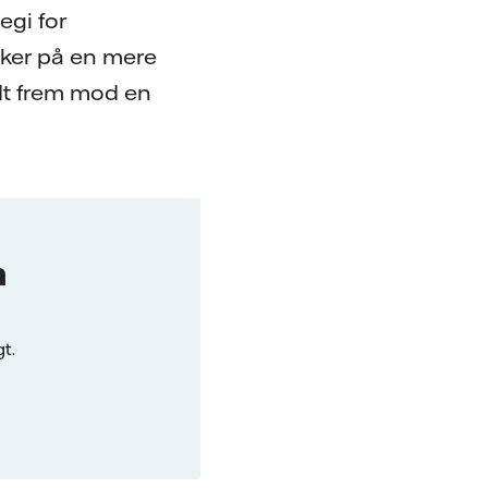
egi for
kker på en mere
idt frem mod en
n
t.