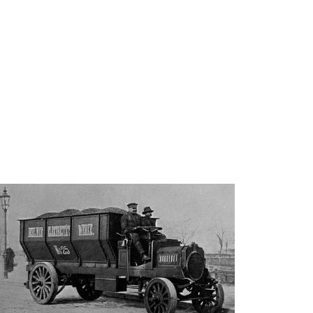
lde: Bewags arkiver