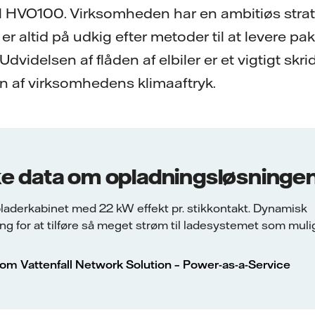
sel HVO100. Virksomheden har en ambitiøs strat
r altid på udkig efter metoder til at levere pa
videlsen af flåden af elbiler er et vigtigt skr
on af virksomhedens klimaaftryk.
e data om opladningsløsninge
laderkabinet med 22 kW effekt pr. stikkontakt. Dynamisk
ng for at tilføre så meget strøm til ladesystemet som mulig
m Vattenfall Network Solution – Power-as-a-Service