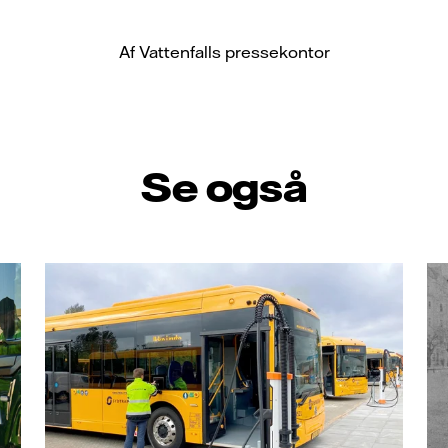
Af Vattenfalls pressekontor
Se også
Ki