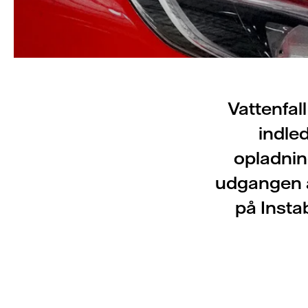
Vattenfal
indle
opladning
udgangen af
på Insta