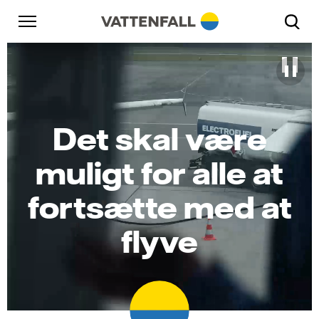
Skift til indhold
Gå til hovednavigation
Gå til sidefod
Gå til hovednavigation
Det skal være
muligt for alle at
fortsætte med at
flyve