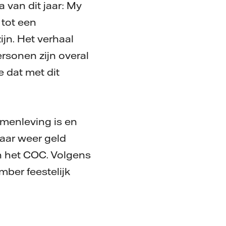
 van dit jaar: My
 tot een
jn. Het verhaal
ersonen zijn overal
e dat met dit
amenleving is en
 jaar weer geld
n het COC. Volgens
mber feestelijk