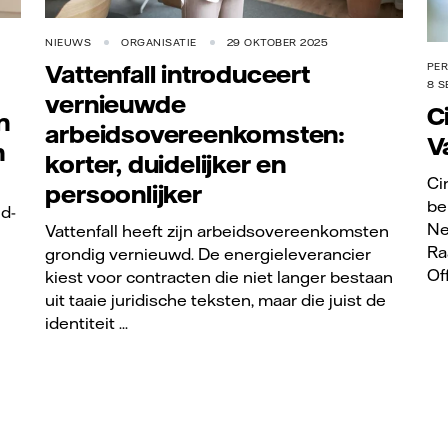
NIEUWS
ORGANISATIE
29 OKTOBER 2025
Vattenfall introduceert
PE
8 S
vernieuwde
C
n
arbeidsovereenkomsten:
V
n
korter, duidelijker en
Ci
persoonlijker
be
nd-
Ne
Vattenfall heeft zijn arbeidsovereenkomsten
Ra
grondig vernieuwd. De energieleverancier
Off
kiest voor contracten die niet langer bestaan
uit taaie juridische teksten, maar die juist de
identiteit ...