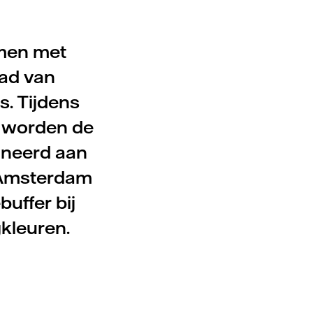
samen met
ad van
s. Tijdens
) worden de
oneerd aan
 Amsterdam
buffer bij
kleuren.