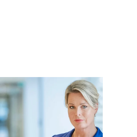
ttenfall/Hans-Peter van Velthoven