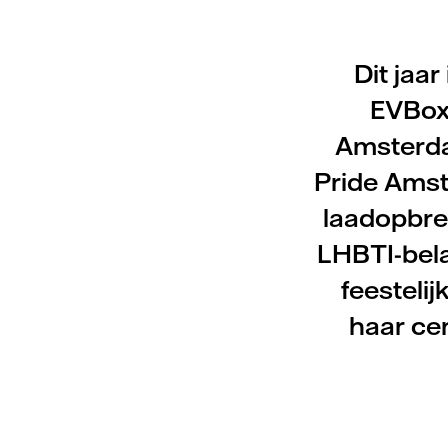
Dit jaar
EVBox
Amsterdam
Pride Amst
laadopbre
LHBTI-bel
feestelij
haar ce