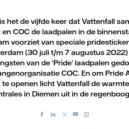
 is het de vijfde keer dat Vattenfall 
 en COC de laadpalen in de binnenst
 voorziet van speciale pridesticker
erdam (30 juli t/m 7 augustus 2022
ngsten van de ‘Pride’ laadpalen ged
angenorganisatie COC. En om Pride
k te openen licht Vattenfall de warmte
ntrales in Diemen uit in de regenboog
Facebook
LinkedIn
X
Kopieer url
E-
mail