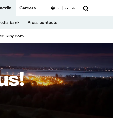
media
Careers
en
sv
de
edia bank
Press contacts
ted Kingdom
N
us!