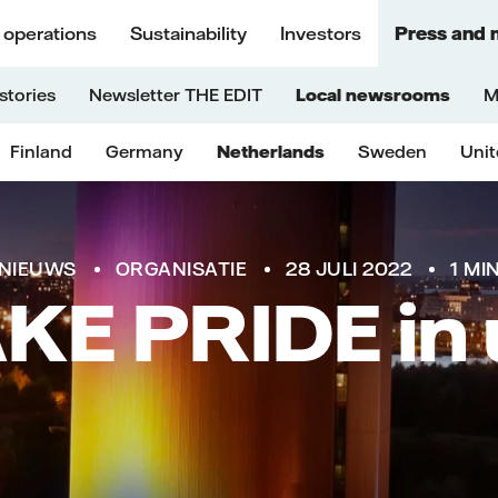
 operations
Sustainability
Investors
Press and 
stories
Newsletter THE EDIT
Local newsrooms
M
Finland
Germany
Netherlands
Sweden
Uni
NIEUWS
ORGANISATIE
28 JULI 2022
1 MI
KE PRIDE in 