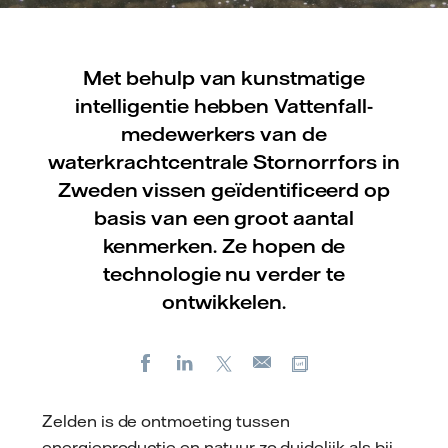
Met behulp van kunstmatige
intelligentie hebben Vattenfall-
medewerkers van de
waterkrachtcentrale Stornorrfors in
Zweden vissen geïdentificeerd op
basis van een groot aantal
kenmerken. Ze hopen de
technologie nu verder te
ontwikkelen.
Facebook
LinkedIn
X
Kopieer url
E-
mail
Zelden is de ontmoeting tussen
energieproductie en natuur zo duidelijk als bij