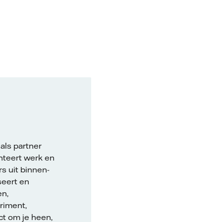
 als partner
nteert werk en
 uit binnen-
seert en
en,
riment,
ct om je heen,