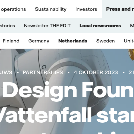
 operations
Sustainability
Investors
Press and 
stories
Newsletter THE EDIT
Local newsrooms
M
Finland
Germany
Netherlands
Sweden
Uni
EUWS
PARTNERSHIPS
4 OKTOBER 2023
2
 Design Foun
Vattenfall sta