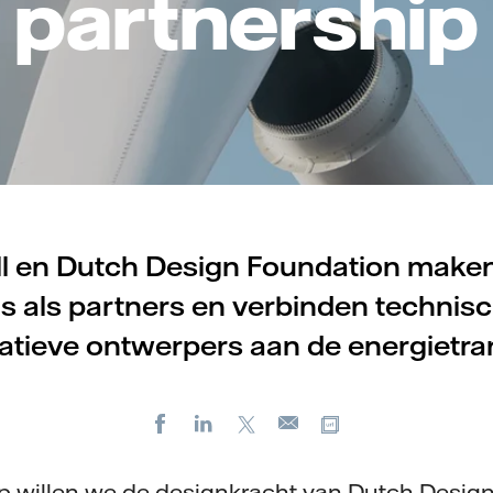
partnership
ll en Dutch Design Foundation make
s als partners en verbinden technis
atieve ontwerpers aan de energietran
Facebook
LinkedIn
X
Kopieer url
E-
mail
ip willen we de designkracht van Dutch Desig