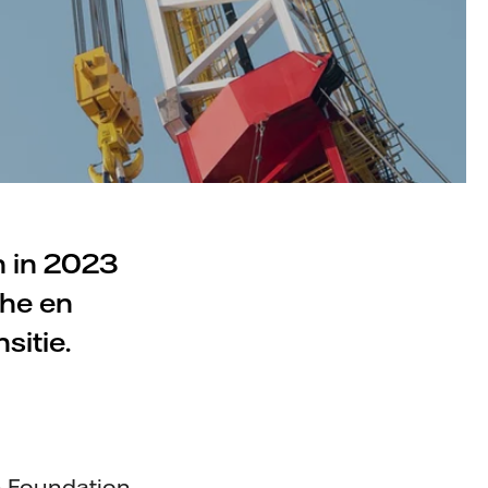
n in 2023
che en
sitie.
n Foundation