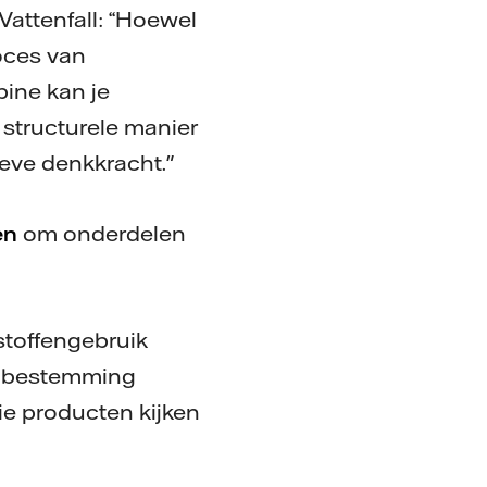
Vattenfall: “Hoewel
roces van
bine kan je
 structurele manier
ieve denkkracht."
en
om onderdelen
dstoffengebruik
e bestemming
e producten kijken