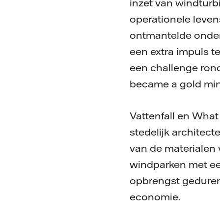
inzet van windturb
operationele leven
ontmantelde onder
een extra impuls t
een challenge ron
became a gold min
Vattenfall en What
stedelijk architect
van de materialen 
windparken met ee
opbrengst geduren
economie.