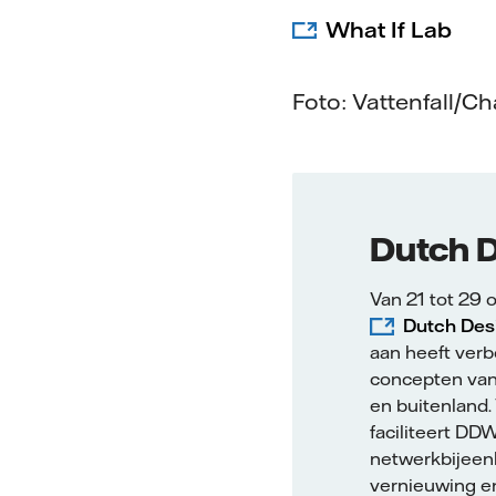
What If Lab
Foto: Vattenfall/Ch
Dutch 
Van 21 tot 29
Dutch Des
aan heeft ver
concepten van
en buitenland.
faciliteert DD
netwerkbijeenk
vernieuwing en