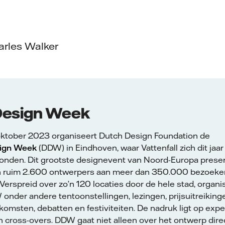
arles Walker
Design Week
 oktober 2023 organiseert Dutch Design Foundation de
ign Week
(DDW) in Eindhoven, waar Vattenfall zich dit jaar
bonden. Dit grootste designevent van Noord-Europa prese
 ruim 2.600 ontwerpers aan meer dan 350.000 bezoekers
 Verspreid over zo’n 120 locaties door de hele stad, organi
W onder andere tentoonstellingen, lezingen, prijsuitreiking
omsten, debatten en festiviteiten. De nadruk ligt op expe
 cross-overs. DDW gaat niet alleen over het ontwerp dire