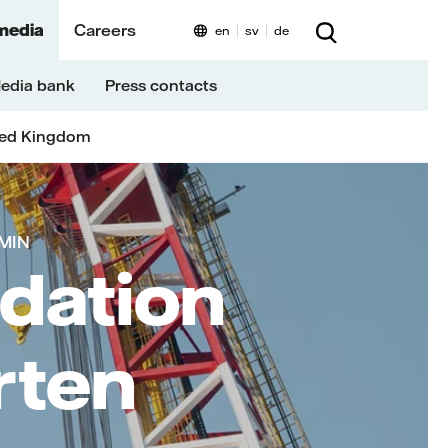
media
Careers
en
sv
de
edia bank
Press contacts
ted Kingdom
 MIN
dation
rten