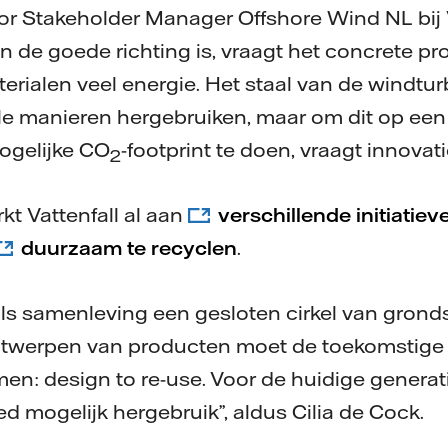
ior Stakeholder Manager Offshore Wind NL bij 
in de goede richting is, vraagt het concrete p
erialen veel energie. Het staal van de windtur
le manieren hergebruiken, maar om dit op een
ogelijke CO
-footprint te doen, vraagt innovat
2
t Vattenfall al aan
verschillende initiatiev
duurzaam te recyclen
.
e als samenleving een gesloten cirkel van gron
 ontwerpen van producten moet de toekomstig
: design to re-use. Voor de huidige generati
d mogelijk hergebruik”, aldus Cilia de Cock.