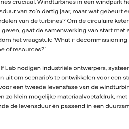
ines cruciaal. Windturbines in een windpark 
sduur van zo’n dertig jaar, maar wat gebeurt e
delen van de turbines? Om de circulaire kete
e geven, gaat de samenwerking van start met e
dom het vraagstuk: ‘What if decommissioning 
e of resources?’
 If Lab nodigen industriële ontwerpers, syst
en uit om scenario’s te ontwikkelen voor een s
voor een tweede levensfase van de windturbin
n zo klein mogelijke materiaalvoetafdruk, me
de de levensduur én passend in een duurzame