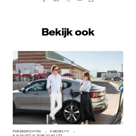
E-
mail
Bekijk ook
Vattenfall/Jeanette Hägglund
PERSBERICHTEN
E-MOBILITY
6 AUGUSTUS 2026 10:43 CET