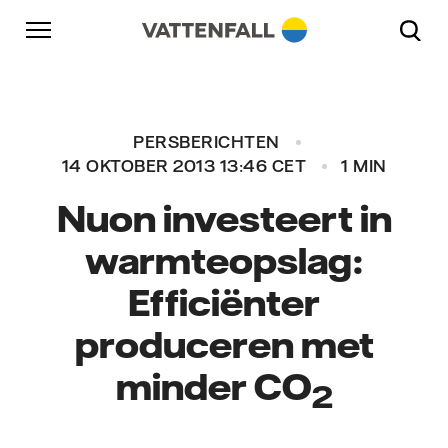
Naar content
Naar hoofdnavigatie
Ga naar footer
Naar hoofdnavigatie
PERSBERICHTEN
14 OKTOBER 2013 13:46 CET
1 MIN
Nuon investeert in
warmteopslag:
Efficiënter
produceren met
minder
CO
2