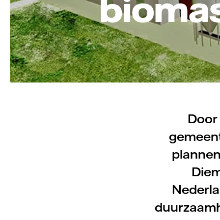
biomas
Door 
gemeent
plannen
Diem
Nederla
duurzaamhe