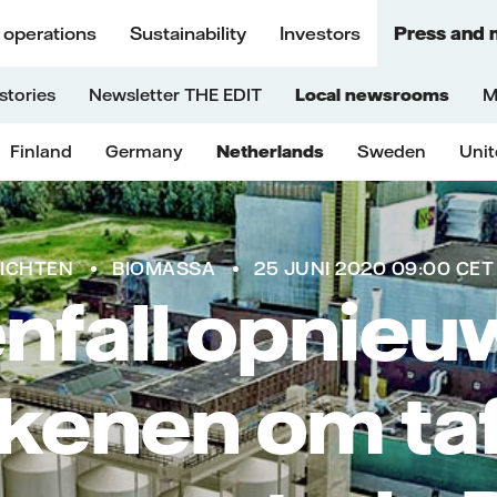
 operations
Sustainability
Investors
Press and 
stories
Newsletter THE EDIT
Local newsrooms
M
Finland
Germany
Netherlands
Sweden
Uni
ICHTEN
BIOMASSA
25 JUNI 2020 09:00 CET
enfall opnieu
kenen om taf