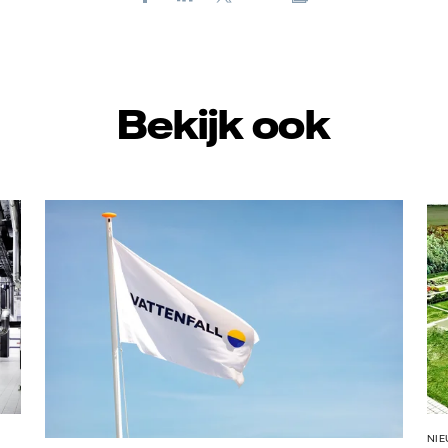
E-
mail
Bekijk ook
Vattenfall
NI