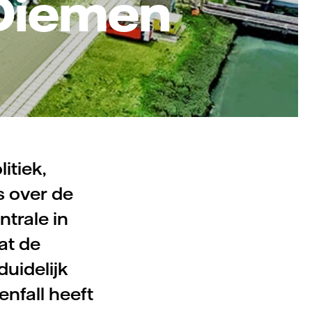
 Diemen
itiek,
 over de
trale in
at de
uidelijk
nfall heeft