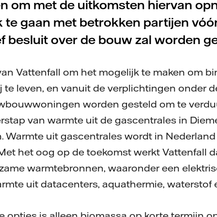
en om met de uitkomsten hiervan opn
 te gaan met betrokken partijen vóó
ief besluit over de bouw zal worden 
van Vattenfall om het mogelijk te maken om b
rij te leven, en vanuit de verplichtingen onder
uwbouwwoningen worden gesteld om te verdu
erstap van warmte uit de gascentrales in Diem
 Warmte uit gascentrales wordt in Nederland 
Met het oog op de toekomst werkt Vattenfall 
rzame warmtebronnen, waaronder een elektrisc
rmte uit datacenters, aquathermie, waterstof
opties is alleen biomassa op korte termijn o