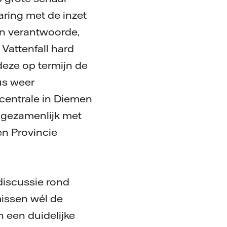
aring met de inzet
en verantwoorde,
Vattenfall hard
eze op termijn de
us weer
centrale in Diemen
l gezamenlijk met
n Provincie
discussie rond
missen wél de
 een duidelijke