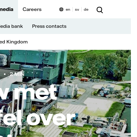
media
Careers
en
sv
de
edia bank
Press contacts
ted Kingdom
2 MIN
w met
el over