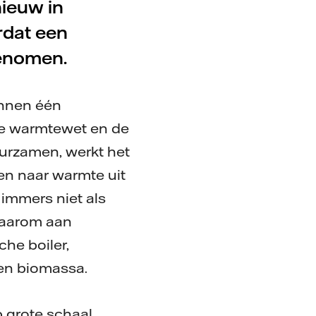
ieuw in
rdat een
genomen.
innen één
 de warmtewet en de
urzamen, werkt het
en naar warmte uit
immers niet als
daarom aan
he boiler,
 en biomassa.
p grote schaal