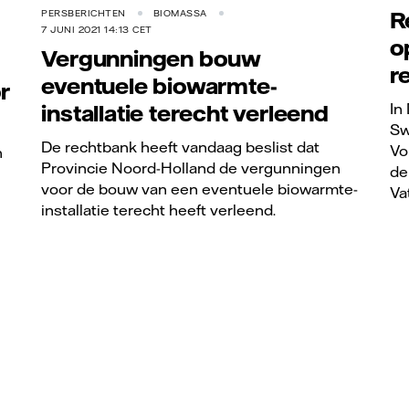
R
PERSBERICHTEN
BIOMASSA
7 JUNI 2021 14:13 CET
o
Vergunningen bouw
r
eventuele biowarmte-
r
In
installatie terecht verleend
Sw
De rechtbank heeft vandaag beslist dat
Vo
n
Provincie Noord-Holland de vergunningen
de
voor de bouw van een eventuele biowarmte-
Vat
installatie terecht heeft verleend.