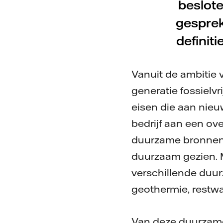
beslot
gesprek
definit
Vanuit de ambitie 
generatie fossielv
eisen die aan nie
bedrijf aan een ov
duurzame bronnen.
duurzaam gezien. 
verschillende duu
geothermie, restwa
Van deze duurzame 