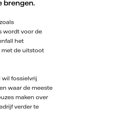
e brengen.
 zoals
s wordt voor de
nfall het
 met de uitstoot
wil fossielvrij
ben waar de meeste
euzes maken over
rijf verder te