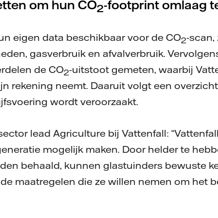
zetten om hun CO
-footprint omlaag t
2
hun eigen data beschikbaar voor de CO
-scan,
2
den, gasverbruik en afvalverbruik. Vervolgen
erdelen de CO
-uitstoot gemeten, waarbij Vatte
2
ijn rekening neemt. Daaruit volgt een overzicht
ijfsvoering wordt veroorzaakt.
or lead Agriculture bij Vattenfall: “Vattenfall 
generatie mogelijk maken. Door helder te heb
rden behaald, kunnen glastuinders bewuste k
n de maatregelen die ze willen nemen om het bed