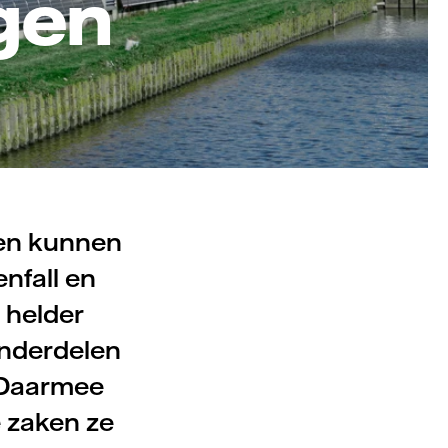
gen
ren kunnen
nfall en
 helder
onderdelen
. Daarmee
 zaken ze