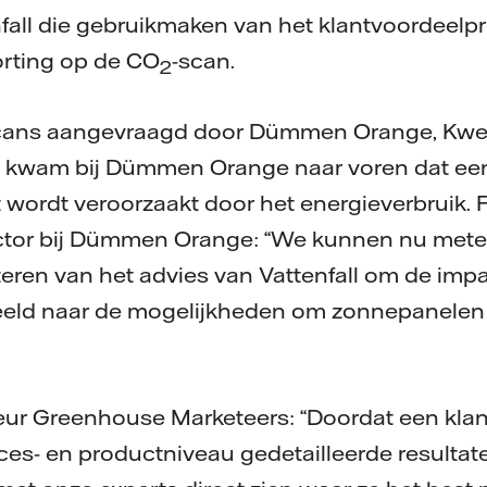
nfall die gebruikmaken van het klantvoordee
rting op de CO
-scan.
2
 scans aangevraagd door Dümmen Orange, Kwek
o kwam bij Dümmen Orange naar voren dat een
t wordt veroorzaakt door het energieverbruik.
ctor bij Dümmen Orange: “We kunnen nu mete
ren van het advies van Vattenfall om de impa
beeld naar de mogelijkheden om zonnepanelen 
teur Greenhouse Marketeers: “Doordat een kla
roces- en productniveau gedetailleerde resultat