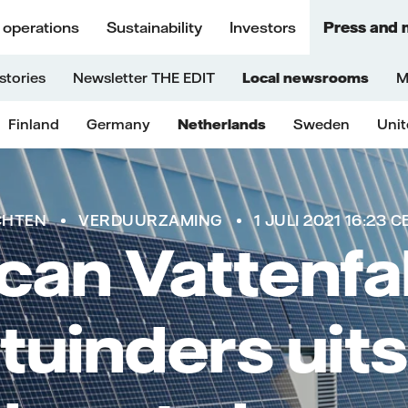
 operations
Sustainability
Investors
Press and 
stories
Newsletter THE EDIT
Local newsrooms
M
Finland
Germany
Netherlands
Sweden
Uni
CHTEN
VERDUURZAMING
1 JULI 2021 16:23 C
can Vattenfal
tuinders uit