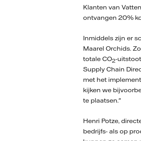
Klanten van Vatte
ontvangen 20% ko
Inmiddels zijn er
Maarel Orchids. Z
totale CO
-uitstoo
2
Supply Chain Dire
met het implemente
kijken we bijvoor
te plaatsen."
Henri Potze, direc
bedrijfs- als op p