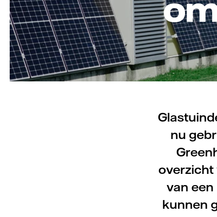
om
Glastuind
nu geb
Greenh
overzicht
van een 
kunnen g