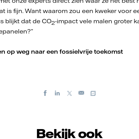
t onze experts direct zien waar ze het best
t is fijn. Want waarom zou een kweker voor ee
s blijkt dat de CO
-impact vele malen groter ka
2
nepanelen?”
n op weg naar een fossielvrije toekomst
Facebook
LinkedIn
X
Kopieer url
E-
mail
Bekijk ook