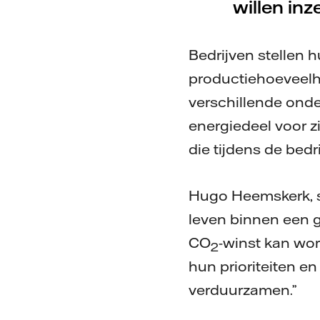
willen in
Bedrijven stellen 
productiehoeveelhe
verschillende ond
energiedeel voor z
die tijdens de bedr
Hugo Heemskerk, sect
leven binnen een 
CO
-winst kan wo
2
hun prioriteiten e
verduurzamen.”