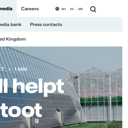
media
Careers
en
sv
de
edia bank
Press contacts
ted Kingdom
ET
1 MIN
l helpt
stoot