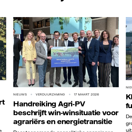
Vattenfall/BBB
NI
K
NIEUWS
VERDUURZAMING
17 MAART 2026
rt
Handreiking Agri-PV
f
beschrijft win-winsituatie voor
De
agrariërs en energietransitie
gr
ui
e