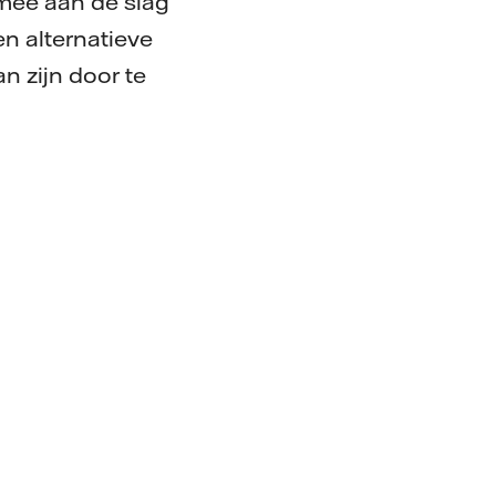
 mee aan de slag
n alternatieve
n zijn door te