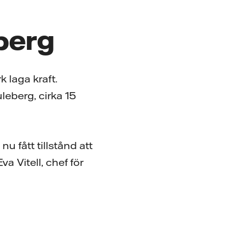
eberg
k laga kraft.
leberg, cirka 15
u fått tillstånd att
a Vitell, chef för