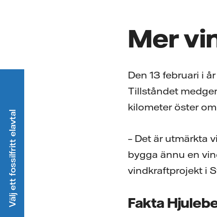
Mer vi
Den 13 februari i år
Tillståndet medger 
kilometer öster om
Välj ett fossilfritt elavtal
– Det är utmärkta vi
bygga ännu en vindk
vindkraftprojekt i S
Fakta Hjuleb