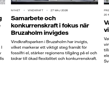
NYHET
VINDKRAFT
27 MAJ 2026
PR
20 
g
Samarbete och
V
e
konkurrenskraft i fokus när
v
Bruzaholm invigdes
Va
Vindkraftsparken i Bruzaholm har invigts,
vi
 I
vilket markerar ett viktigt steg framåt för
til
v
fossilfri el, stärker regionens tillgång på el och
el
lls
bidrar till ökad flexibilitet och konkurrenskraft.
Sve