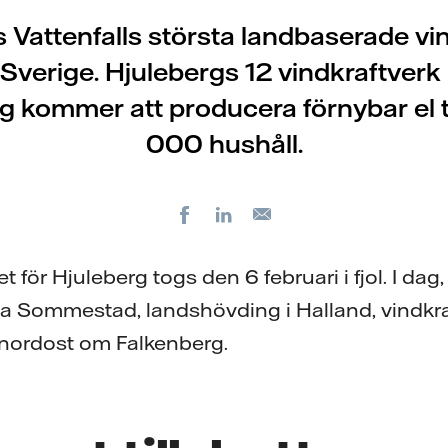
gs Vattenfalls största landbaserade vi
 Sverige. Hjulebergs 12 vindkraftverk
 kommer att producera förnybar el ti
000 hushåll.
Facebook
LinkedIn
E-
post
 för Hjuleberg togs den 6 februari i fjol. I dag, 
na Sommestad, landshövding i Halland, vindk
l nordost om Falkenberg.