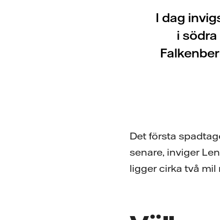
I dag invi
i södra
Falkenberg
Det första spadtaget
senare, inviger Le
ligger cirka två mi