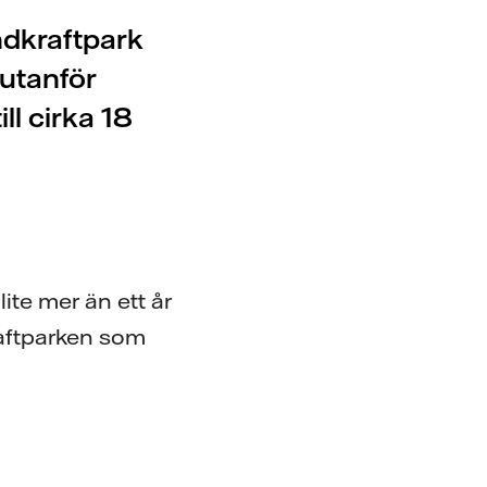
ndkraftpark
 utanför
ll cirka 18
lite mer än ett år
raftparken som