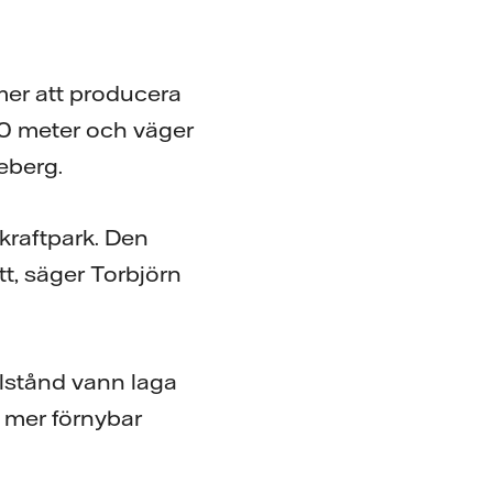
er att producera
150 meter och väger
leberg.
dkraftpark. Den
tt, säger Torbjörn
llstånd vann laga
u mer förnybar