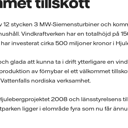
et tillskott
av 12 stycken 3 MW-Siemensturbiner och komm
0 hushåll. Vindkraftverken har en totalhöjd på 
 har investerat cirka 500 miljoner kronor i Hju
och glada att kunna ta i drift ytterligare en vin
roduktion av förnybar el ett välkommet tillsko
 Vattenfalls nordiska verksamhet.
 Hjulebergprojektet 2008 och länsstyrelsens ti
ftparken ligger i elområde fyra som nu får änn