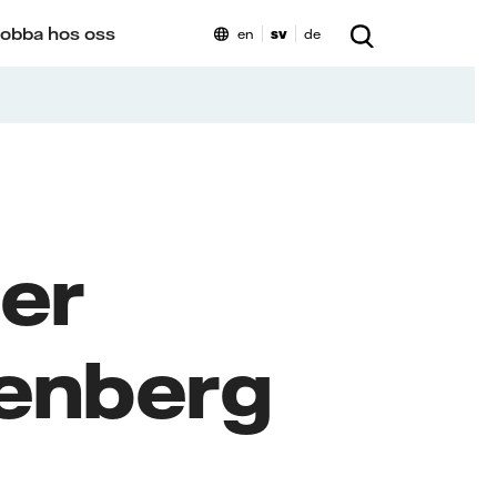
obba hos oss
en
sv
de
ger
kenberg