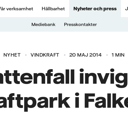
Vår verksamhet
Hållbarhet
Nyheter och press
J
Mediebank
Presskontakter
NYHET
VINDKRAFT
20 MAJ 2014
1 MIN
ttenfall invi
aftpark i Fal