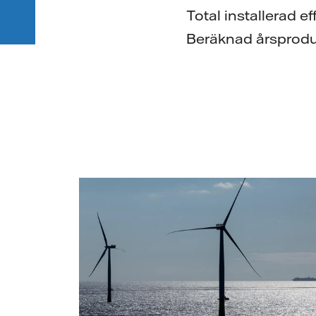
Total installerad e
Beräknad årsprod