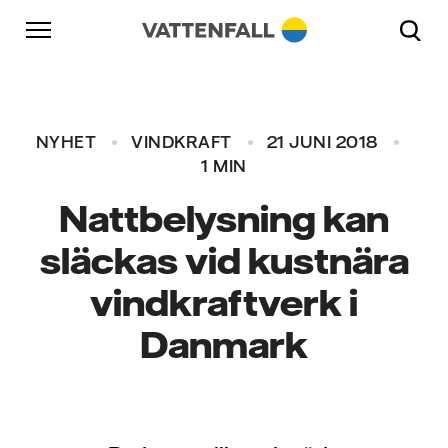
Skip to content
Gå till huvudnavigeringen
Gå till sidfoten
Gå till huvudnavigeringen
NYHET
VINDKRAFT
21 JUNI 2018
1 MIN
Nattbelysning kan
släckas vid kustnära
vindkraftverk i
Danmark