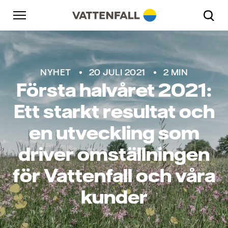
Skip to content
Gå till huvudnavigeringen
Gå till sidfoten
Gå till huvudnavigeringen
NYHET
20 JULI 2021
2 MIN
Första halvåret 2021:
Ett starkt resultat och
en utveckling som
driver omställningen
för Vattenfall och våra
kunder