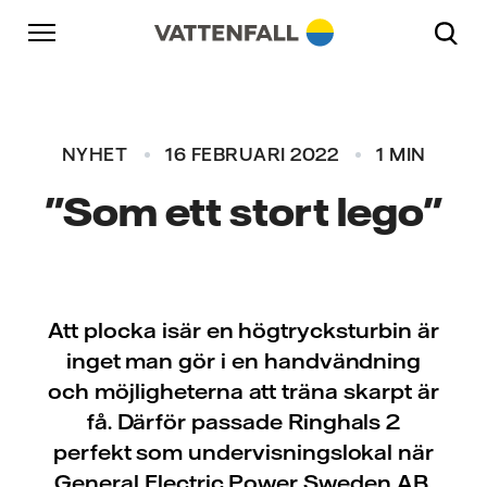
Skip to content
Gå till huvudnavigeringen
Gå till sidfoten
Gå till huvudnavigeringen
NYHET
16 FEBRUARI 2022
1 MIN
"Som ett stort lego"
Att plocka isär en högtrycksturbin är
inget man gör i en handvändning
och möjligheterna att träna skarpt är
få. Därför passade Ringhals 2
perfekt som undervisningslokal när
General Electric Power Sweden AB,