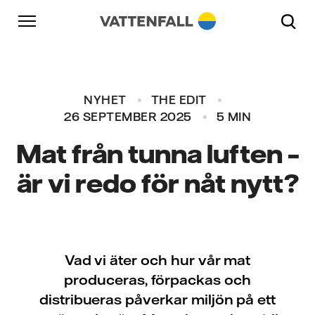
Skip to content
Gå till huvudnavigeringen
Gå till sidfoten
Gå till huvudnavigeringen
NYHET
THE EDIT
26 SEPTEMBER 2025
5 MIN
Mat från tunna luften –
är vi redo för nåt nytt?
Vad vi äter och hur vår mat
produceras, förpackas och
distribueras påverkar miljön på ett