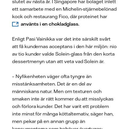
slutet av nästa år. I Singapore har bolaget inlett
ett samarbete med en Michelin-stjärnebelönad
kock och restaurang Fico, där proteinet har
använts i en chokladglass.
Enligt Pasi Vainikka var det inte särskilt svårt
att få kundernas acceptans i den här miljön: nio
av tio kunder valde Solein-glass från den korta
dessertmenyn utan att veta vad Solein är.
– Nyfikenheten väger ofta tyngre än
misstänksamheten. Det är en del av
människans natur. Men om texturen och
smaken inte är rätt kommer du att misslyckas
och förlora kunder. Det har varit ett problem
inte minst för många köttalternativ, säger han,
men pekar på en annan grupp än
konsumenterna som behöver övertygas: