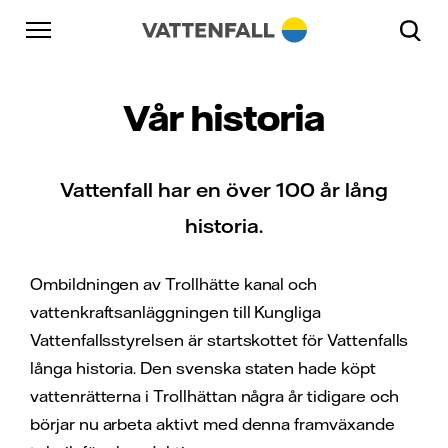
Skip to content
Gå till huvudnavigeringen
Gå till sidfoten
Gå till huvudnavigeringen
Vår historia
Vattenfall har en över 100 år lång
historia.
Ombildningen av Trollhätte kanal och
vattenkraftsanläggningen till Kungliga
Vattenfallsstyrelsen är startskottet för Vattenfalls
långa historia. Den svenska staten hade köpt
vattenrätterna i Trollhättan några år tidigare och
börjar nu arbeta aktivt med denna framväxande