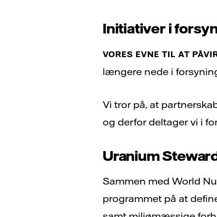
Initiativer i for
VORES EVNE TIL AT PÅVI
længere nede i forsyning
Vi tror på, at partnersk
og derfor deltager vi i for
Uranium Stewards
Sammen med World Nucl
programmet på at definer
samt miljømæssige forh