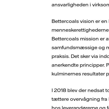
ansvarligheden i virkso
Bettercoals vision er en
menneskerettighederne og
Bettercoals mission er a
samfundsmæssige og mil
praksis. Det sker via ind
anerkendte principper. P
kulminernes resultater
I 2018 blev der nedsat 
tættere overvågning fra
hos leverandørerne og fo