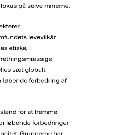
 fokus på selve minerne.
ekterer
mfundets levevilkår.
es etiske,
orretningsmæssige
ælles sæt globalt
n løbende forbedring af
sland for at fremme
or løbende forbedringer
pacitet. Grupperne har