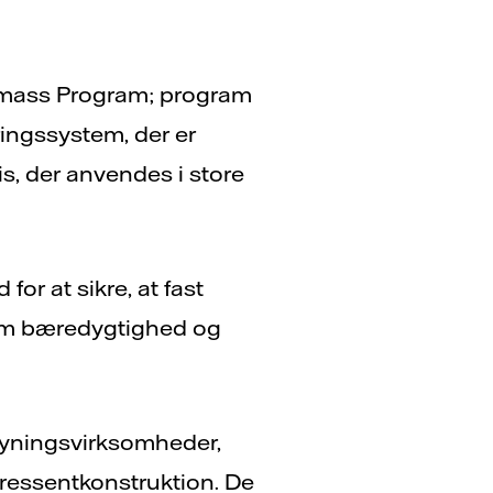
iomass Program; program
ringssystem, der er
lis, der anvendes i store
r at sikre, at fast
 om bæredygtighed og
syningsvirksomheder,
ressentkonstruktion. De