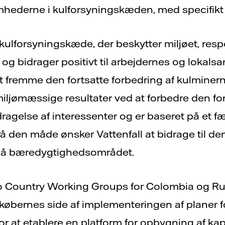
mhederne i kulforsyningskæden, med specifikt
 kulforsyningskæde, der beskytter miljøet, resp
 bidrager positivt til arbejdernes og lokalsa
t fremme den fortsatte forbedring af kulminern
jømæssige resultater ved at forbedre den f
dragelse af interessenter og er baseret på et f
å den måde ønsker Vattenfall at bidrage til de
 på bæredygtighedsområdet.
to Country Working Groups for Colombia og Ru
 købernes side af implementeringen af planer f
r at etablere en platform for opbygning af ka