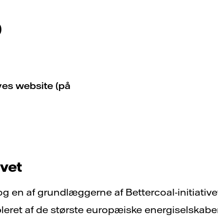
p
ves website (på
ivet
og en af grundlæggerne af Bettercoal-initiative
etableret af de største europæiske energiselskabe