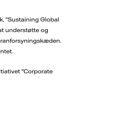
ik, "Sustaining Global
at understøtte og
 uranforsyningskæden.
ntet.
itiativet "Corporate