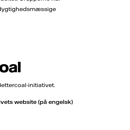
redygtighedsmæssige
oal
ttercoal-initiativet.
tivets website (på engelsk)