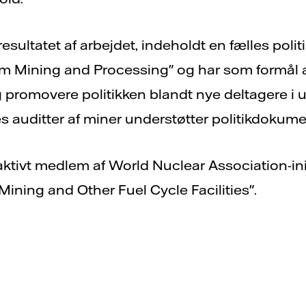
sultatet af arbejdet, indeholdt en fælles polit
um Mining and Processing" og har som formål 
 promovere politikken blandt nye deltagere i
les auditter af miner understøtter politikdokume
t aktivt medlem af World Nuclear Association-in
Mining and Other Fuel Cycle Facilities".