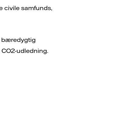
e civile samfunds,
t bæredygtig
v CO2-udledning.