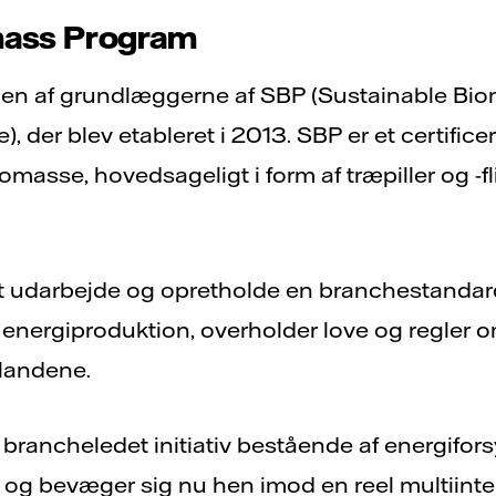
mass Program
g en af grundlæggerne af SBP (Sustainable B
, der blev etableret i 2013. SBP er et certifice
iomasse, hovedsageligt i form af træpiller og -f
 udarbejde og opretholde en branchestandard fo
l energiproduktion, overholder love og regler
landene.
brancheledet initiativ bestående af energifor
og bevæger sig nu hen imod en reel multiinte