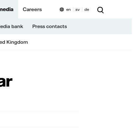
media
Careers
en
sv
de
edia bank
Press contacts
ted Kingdom
ar