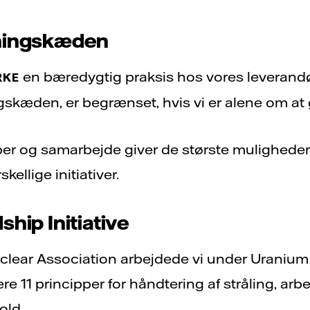
syningskæden
en bæredygtig praksis hos vores leverandør
RKE
skæden, er begrænset, hvis vi er alene om at 
aber og samarbejde giver de største muligheder 
skellige initiativer.
hip Initiative
ear Association arbejdede vi under Uranium
e 11 principper for håndtering af stråling, arb
old.