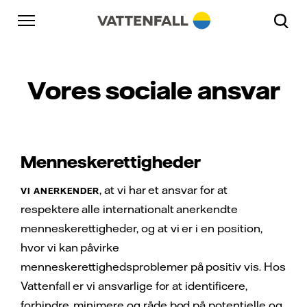
Skift til indhold
Gå til hovednavigation
Gå til sidefod
Gå til hovednavigation
Vores sociale ansvar
Menneskerettigheder
, at vi har et ansvar for at
VI ANERKENDER
respektere alle internationalt anerkendte
menneskerettigheder, og at vi er i en position,
hvor vi kan påvirke
menneskerettighedsproblemer på positiv vis. Hos
Vattenfall er vi ansvarlige for at identificere,
forhindre, minimere og råde bod på potentielle og