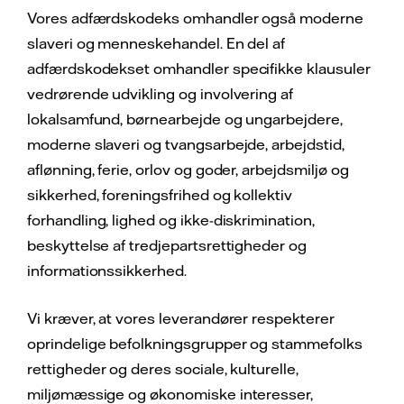
overvåge og implementere god praksis i
Vores adfærdskodeks omhandler også moderne
Wind Europe og Solar Power Europe for at
vores forsyningskæde. Hvis tvivlsomme
slaveri og menneskehandel. En del af
samarbejde og finde frem til metoder til at
Års- og bæredygtighedsrapport 2021
arbejdsforhold mistænkes eller identificeres,
adfærdskodekset omhandler specifikke klausuler
håndtere udfordringerne i forsyningskæden i
(PDF 8 MB, på engelsk)
har vi en revisions- og korrigerende Hvis der
vedrørende udvikling og involvering af
fællesskab. Vi er også et stiftende og aktivt
er mistanke om eller der konstateres
lokalsamfund, børnearbejde og ungarbejdere,
medlem af Bettercoal, hvor vi har været
tvivlsomme arbejdsforhold, har vi indført en
moderne slaveri og tvangsarbejde, arbejdstid,
drivkraft for leverandørengagement, især i
handlingsplan for audit og korrigerende
aflønning, ferie, orlov og goder, arbejdsmiljø og
Colombia og Rusland, i mange år.
handlinger, der skal minimere den negative
sikkerhed, foreningsfrihed og kollektiv
indvirkning, det kan have på arbejderne.
Læs mere om vores
ansvarlighed i
forhandling, lighed og ikke-diskrimination,
forsyningskæden
.
beskyttelse af tredjepartsrettigheder og
Vi opfordrer vores leverandører og
informationssikkerhed.
underleverandører til løbende at forbedre
arbejdsforholdene i deres egne aktiviteter.
Vi kræver, at vores leverandører respekterer
oprindelige befolkningsgrupper og stammefolks
Læs mere om vores
ansvarlighed i
rettigheder og deres sociale, kulturelle,
forsyningskæden
.
miljømæssige og økonomiske interesser,