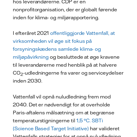
hos leverandørerne. CDP er en
nonprofitorganisation, der er globalt førende
inden for klima- og miljørapportering.
I efteråret 2021
offentliggjorde Vattenfall, at
virksomheden vil øge sit fokus på
forsyningskædens samlede klima- og
miljøpåvirkning
og besluttede at øge kravene
til leverandørerne med henblik på at halvere
CO
-udledningerne fra varer og serviceydelser
2
inden 2030.
Vattenfall vil opnå nuludledning frem mod
2040. Det er nødvendigt for at overholde
Paris-aftalens målsætning om at begrænse
temperaturstigningerne til
1,5 °C. SBTi
(Science Based Target Initiative)
har valideret
Vattenfalls strategier for at opnå nuludledning.