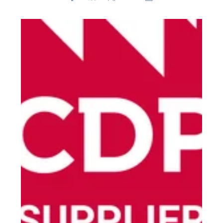
E-
mail