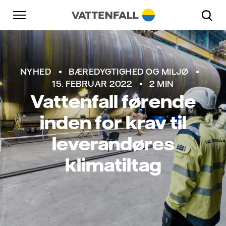
Skift til indhold
Gå til hovednavigation
Gå til sidefod
Gå til hovednavigation
NYHED
BÆREDYGTIGHED OG MILJØ
15. FEBRUAR 2022
2 MIN
Vattenfall førende
inden for krav til
leverandøres
klimatiltag