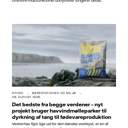
offshore-multifunktionel udnyttelse fungerer bedst.
NYHED
BÆREDYGTIGHED OG MILJØ
08. AUGUST 2025
Det bedste fra begge verdener – nyt
projekt bruger havvindmølleparker til
dyrkning af tang til fødevareproduktion
Vesterhav Syd, lige ud for den danske vestkyst, er en af