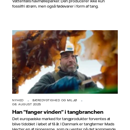
Vattenfalls havmølleparker. Den producerer ikke kun
fossilfri strøm, men også fødevarer i form af tang.
NYHED
BÆREDYGTIGHED OG MILJØ
08. AUGUST 2025
Han "fanger vinden" i tangbranchen
Det europæiske marked for tangprodukter forventes at
blive tidoblet i løbet af få år. I Danmark er tangfarmer Mads
Hecter en af pionererne, som nu venter på det kommende