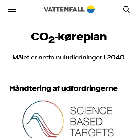
Skift til indhold
Gå til hovednavigation
Gå til sidefod
Gå til hovednavigation
CO
-køreplan
2
Målet er netto nuludledninger i 2040.
Håndtering af udfordringerne