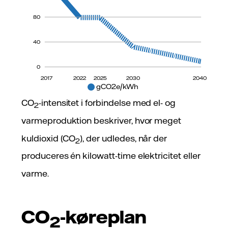
80
40
0
2017
2022
2025
2030
2040
gCO2e/kWh
CO
-intensitet i forbindelse med el- og
2
varmeproduktion beskriver, hvor meget
kuldioxid (CO
), der udledes, når der
2
produceres én kilowatt-time elektricitet eller
varme.
CO
-køreplan
2