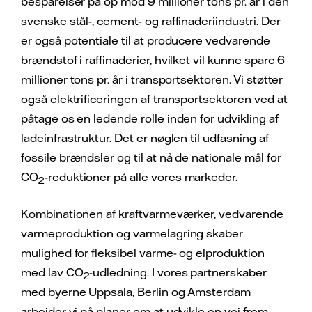
besparelser på op mod 9 millioner tons pr. år i den
svenske stål-, cement- og raffinaderiindustri. Der
er også potentiale til at producere vedvarende
brændstof i raffinaderier, hvilket vil kunne spare 6
millioner tons pr. år i transportsektoren. Vi støtter
også elektrificeringen af transportsektoren ved at
påtage os en ledende rolle inden for udvikling af
ladeinfrastruktur. Det er nøglen til udfasning af
fossile brændsler og til at nå de nationale mål for
CO
-reduktioner på alle vores markeder.
2
Kombinationen af kraftvarmeværker, vedvarende
varmeproduktion og varmelagring skaber
mulighed for fleksibel varme- og elproduktion
med lav CO
-udledning. I vores partnerskaber
2
med byerne Uppsala, Berlin og Amsterdam
arbejder vi på planer om at udvikle en vej frem